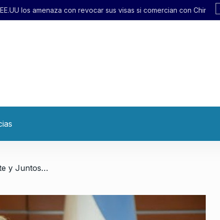
 sus visas si comercian con China
cias
/ Walberto Allende: «La Corte y Juntos por el Cambio buscaron esto sabiendo que podía ganar el peronismo»