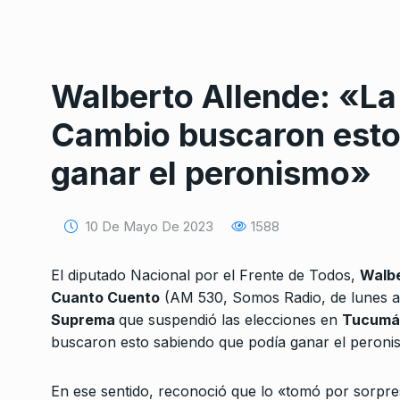
Walberto Allende: «La 
Cambio buscaron esto
ganar el peronismo»
Conversatorio de mié
Tognetti, Sztulwark,
1
Fernando Rosso
10 De Mayo De 2023
1588
SIEMPRE ES HOY
27 De 
2024
El diputado Nacional por el Frente de Todos,
Walbe
Cuanto Cuento
(AM 530, Somos Radio, de lunes a v
Nejamkis: “Es preoc
el intento de magnici
Suprema
que suspendió las elecciones en
Tucumá
2
Cristina…
buscaron esto sabiendo que podía ganar el peroni
ALERTA!
3 De Octubre D
En ese sentido, reconoció que lo «tomó por sorpres