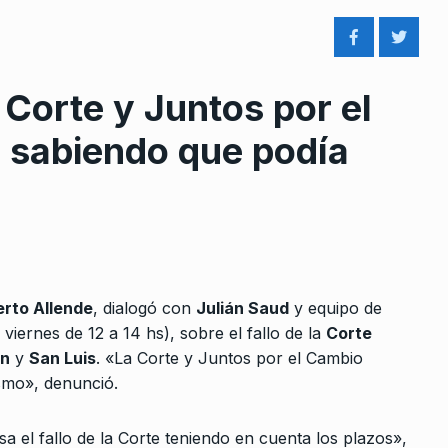
Corte y Juntos por el
 sabiendo que podía
rcoles:,
«Para el Gobierno la cultura n
8
 Horowicz y
es importante»
ALERTA!
22 De Abril De 2024
Noviembre De
«Estratégicamente la venta d
9
rto Allende
, dialogó con
Julián Saud
y equipo de
IMPSA es muy mala”
iernes de 12 a 14 hs), sobre el fallo de la
Corte
upante que
ALERTA!
9 De Enero De 2025
dio a
n
y
San Luis
. «La Corte y Juntos por el Cambio
smo», denunció.
Eduardo Valdés: «Debería hab
e 2022
10
sido un solo acto central en…
a el fallo de la Corte teniendo en cuenta los plazos»,