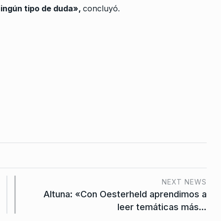
ningún tipo de duda»,
concluyó.
otelescopio
an Juan
oviembre De
NEXT NEWS
Altuna: «Con Oesterheld aprendimos a
leer temáticas más…