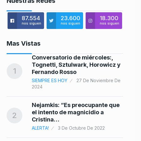
Nuestras Redes
87.554
23.600
18.300
nos siguen
nos siguen
nos siguen
Mas Vistas
o
Conversatorio de miércoles:,
8
Tognetti, Sztulwark, Horowicz y
1
Fernando Rosso
SIEMPRE ES HOY
27 De Noviembre De
2024
e
9
Nejamkis: “Es preocupante que
el intento de magnicidio a
2
Cristina…
er
ALERTA!
3 De Octubre De 2022
10