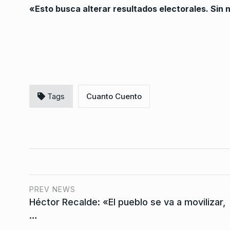
«Esto busca alterar resultados electorales. Sin 
Milei paralizó el radi
argentino-chino de S
7
BONAVITTA 530
13 De N
2025
Tags
Cuanto Cuento
PREV NEWS
Héctor Recalde: «El pueblo se va a movilizar,
…