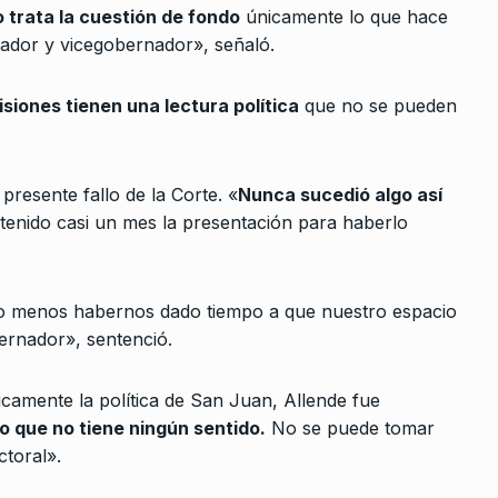
ALERTA!
18 De Octubre De 2022
 trata la cuestión de fondo
únicamente lo que hace
ensurar a
omo…
nador y vicegobernador», señaló.
0 De
isiones tienen una lectura política
que no se pueden
ofunda
 presente fallo de la Corte. «
Nunca sucedió algo así
2024
 tenido casi un mes la presentación para haberlo
 ver que se
lo menos habernos dado tiempo a que nuestro espacio
2025
bernador», sentenció.
íticamente la política de San Juan, Allende fue
 Russo: «El
o que no tiene ningún sentido.
No se puede tomar
ctoral».
De 2022