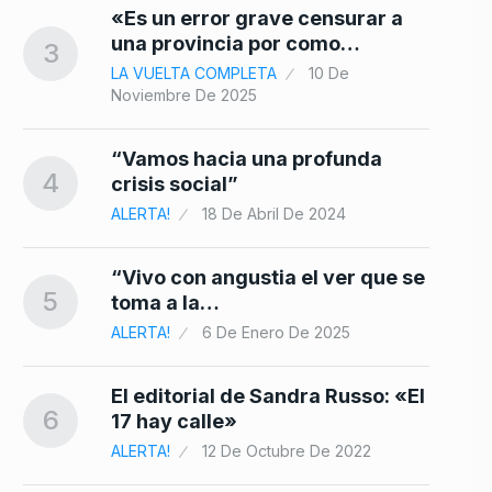
«Es un error grave censurar a
una provincia por como…
3
LA VUELTA COMPLETA
10 De
Noviembre De 2025
“Vamos hacia una profunda
4
crisis social”
ALERTA!
18 De Abril De 2024
“Vivo con angustia el ver que se
5
toma a la…
ALERTA!
6 De Enero De 2025
El editorial de Sandra Russo: «El
6
17 hay calle»
ALERTA!
12 De Octubre De 2022