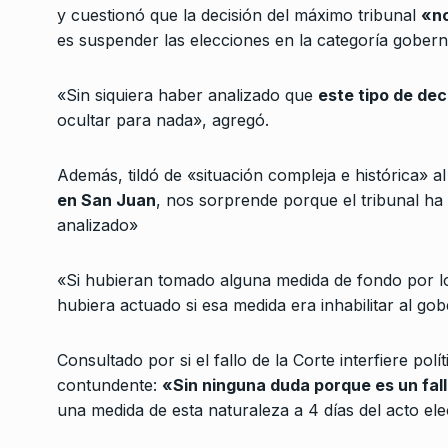
y cuestionó que la decisión del máximo tribunal
«no
«Es un error grave c
una provincia por c
es suspender las elecciones en la categoría gober
3
LA VUELTA COMPLETA
1
Noviembre De 2025
«Sin siquiera haber analizado que
este tipo de dec
ocultar para nada», agregó.
“Vamos hacia una pr
4
crisis social”
Además, tildó de «situación compleja e histórica» al
ALERTA!
18 De Abril De 
en San Juan
, nos sorprende porque el tribunal ha
analizado»
“Vivo con angustia el
5
toma a la…
«Si hubieran tomado alguna medida de fondo por 
ALERTA!
6 De Enero De 
hubiera actuado si esa medida era inhabilitar al go
Consultado por si el fallo de la Corte interfiere pol
El editorial de Sandra
6
17 hay calle»
contundente:
«Sin ninguna duda porque es un fall
una medida de esta naturaleza a 4 días del acto ele
ALERTA!
12 De Octubre 