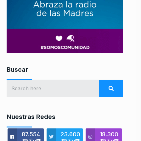
Buscar
Nuestras Redes
87.554
23.600
18.300
nos siguen
nos siguen
nos siguen