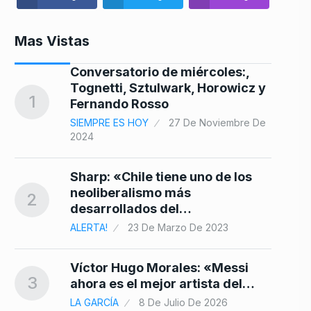
Mas Vistas
Conversatorio de miércoles:,
8
Tognetti, Sztulwark, Horowicz y
1
Fernando Rosso
SIEMPRE ES HOY
27 De Noviembre De
2024
9
Sharp: «Chile tiene uno de los
neoliberalismo más
2
desarrollados del…
ALERTA!
23 De Marzo De 2023
10
Víctor Hugo Morales: «Messi
3
ahora es el mejor artista del…
LA GARCÍA
8 De Julio De 2026