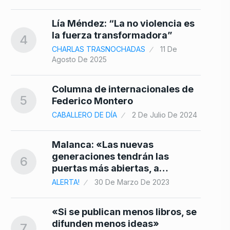
Lía Méndez: “La no violencia es
la fuerza transformadora”
4
CHARLAS TRASNOCHADAS
11 De
Agosto De 2025
Columna de internacionales de
5
Federico Montero
CABALLERO DE DÍA
2 De Julio De 2024
Malanca: «Las nuevas
generaciones tendrán las
6
puertas más abiertas, a…
ALERTA!
30 De Marzo De 2023
«Si se publican menos libros, se
difunden menos ideas»
7