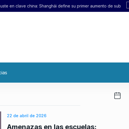
 Shanghái define su primer aumento de subte en 21 años
cias
22 de abril de 2026
Amenazas en las escuelas: