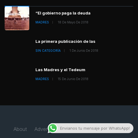
“El gobierno paga la deuda
MADRES
18 De Mayo De 2018
La primera publicación de las
SIN CATEGORÍA
1 De Junio De 2018
Las Madres y el Tedeum
MADRES
15 De Junio De 2018
Envianos tu mensaje por WhatsApp!
About
Advertise
Privacy & Policy
Contact