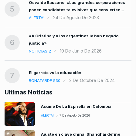
Osvaldo Bassano: «Las grandes corporaciones
5
ponen candidatos televisivos que convierten…
24 De Agosto De 2023
ALERTA!
«A Cristina y a los argentinos le han negado
6
justicia»
10 De Junio De 2026
NOTICIAS 2
El garrote vs la educación
7
2 De Octubre De 2024
BONATARDE 530
Ultimas Noticias
Asume De La Espriella en Colombia
ALERTA!
7 De Agosto De 2026
Ajuste en clave china: Shanghái define