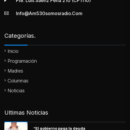
Pte. Luis Sáenz Peña 210 (CP1110)
Info@am530somosradio.com
Categorías.
Inicio
Programación
Madres
Columnas
Noticias
Ultimas Noticias
“El gobierno paga la deuda