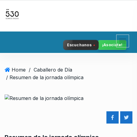
S
k
i
p
t
o
Escuchanos
¡Asociate!
c
o
n
Home
/
Caballero de Día
t
/ Resumen de la jornada olímpica
e
n
t