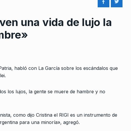
en una vida de lujo la
mbre»
rcoles:,
El hambre es violencia
8
 Horowicz y
COLUMNAS
15 De Agosto De 2024
Patria, habló con La García sobre los escándalos que
Noviembre De
ei.
«Es posible hacer un gobierno
9
dos los lujos, la gente se muere de hambre y no
de izquierda que de un…
 investigar
LA GARCÍA
27 De Julio De 2026
dólares»
2023
nista, como dijo Cristina el RIGI es un instrumento de
Luis Alberto Quevedo: «Tiene
Argentina para una minoría», agregó.
que haber voces más plurales
10
y…