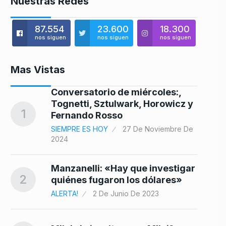
Nuestras Redes
87.554
23.600
18.300
nos siguen
nos siguen
nos siguen
Mas Vistas
Conversatorio de miércoles:,
8
Tognetti, Sztulwark, Horowicz y
1
Fernando Rosso
SIEMPRE ES HOY
27 De Noviembre De
2024
9
Manzanelli: «Hay que investigar
2
quiénes fugaron los dólares»
ALERTA!
2 De Junio De 2023
10