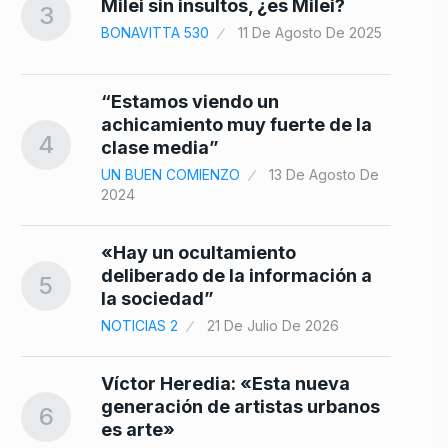
Milei sin insultos, ¿es Milei?
3
BONAVITTA 530
11 De Agosto De 2025
“Estamos viendo un
achicamiento muy fuerte de la
4
clase media”
UN BUEN COMIENZO
13 De Agosto De
2024
«Hay un ocultamiento
deliberado de la información a
5
la sociedad”
NOTICIAS 2
21 De Julio De 2026
Víctor Heredia: «Esta nueva
generación de artistas urbanos
6
es arte»