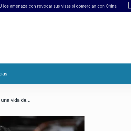
 sus visas si comercian con China
cias
/ Penacca: «Mientras viven una vida de lujo la gente se muere de hambre»