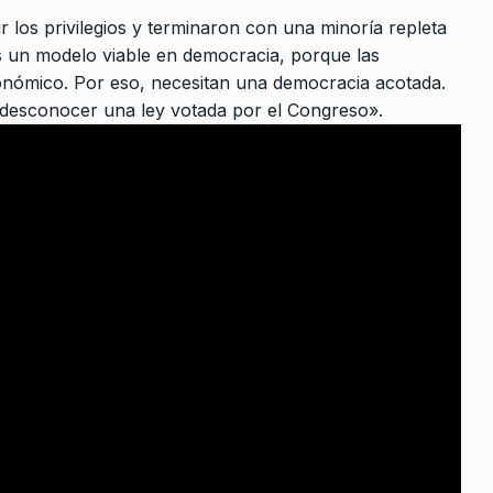
 Milei?
 los privilegios y terminaron con una minoría repleta
ALERTA!
14 De Junio De 2023
gosto De 2025
es un modelo viable en democracia, porque las
onómico. Por eso, necesitan una democracia acotada.
e desconocer una ley votada por el Congreso».
rte de la
De Agosto De
o
rmación a
De 2026
a nueva
as urbanos