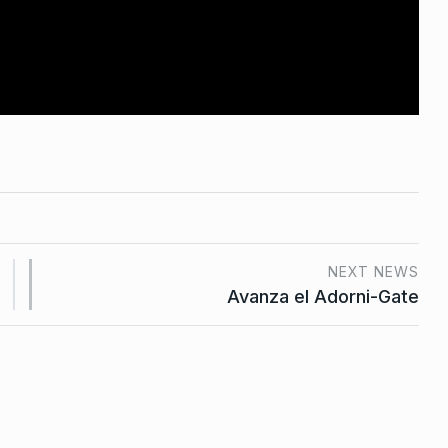
2023
ote del
o De 2025
NEXT NEWS
Avanza el Adorni-Gate