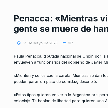
Penacca: «Mientras viv
gente se muere de ha
14 De Mayo De 2026
417
Conversatorio de mié
Tognetti, Sztulwark,
1
Fernando Rosso
Paula Penacca, diputada nacional de Unión por la 
SIEMPRE ES HOY
27 De 
envuelven a funcionarios del gobierno de Javier Mil
2024
«Mienten y se les cae la careta. Mientras se dan to
Manzanelli: «Hay que
pueden parar un plato de comida», describió.
2
quiénes fugaron los 
ALERTA!
2 De Junio De 
«Estos tipos quieren volver a la Argentina pre-pero
coloniaje. Te hablan de libertad pero quieren una 