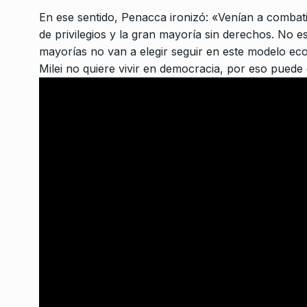
Milei sin insultos, ¿es
3
En ese sentido, Penacca ironizó: «Venían a combatir
BONAVITTA 530
11 De A
de privilegios y la gran mayoría sin derechos. No 
mayorías no van a elegir seguir en este modelo ec
Milei no quiere vivir en democracia, por eso pued
“Estamos viendo un
achicamiento muy fue
4
clase media”
UN BUEN COMIENZO
13 
2024
«Hay un ocultamient
deliberado de la info
5
la sociedad”
NOTICIAS 2
21 De Julio 
Víctor Heredia: «Est
generación de artist
6
es arte»