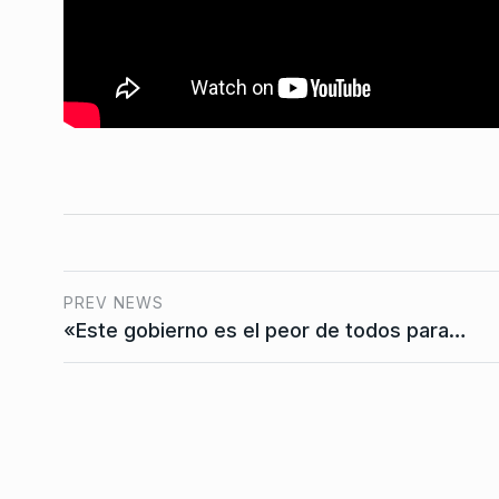
ALERTA!
8 De Junio De 
«Lo que falló con el l
7
fentanilo fue el…
NOTICIAS 2
13 De Agost
PREV NEWS
«Este gobierno es el peor de todos para…