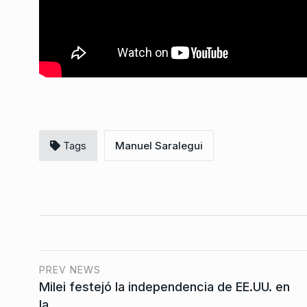
«No vienen solo por l
derechos humanos si
7
todo»
BONAVITTA 530
4 De Ju
Tags
Manuel Saralegui
PREV NEWS
Milei festejó la independencia de EE.UU. en
la…