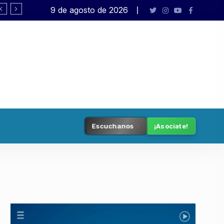
9 de agosto de 2026
Rafael Varela presenta «Big Bang»
Escuchanos
¡Asociate!