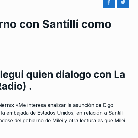
rno con Santilli como
rcoles:,
Sader: «Las sanciones
 Horowicz y
económicas de EE.UU. a Brasil
8
son por…
egui quien dialogo con La
Noviembre De
CABALLERO DE DÍA
5 De Agosto De
adio) .
2025
Héctor Ortíz: «En la Ciudad
bierno: «Me interesa analizar la asunción de Digo
9
en las
tenemos falta de insumos»
 la embajada de Estados Unidos, en relación a Santilli
ALERTA!
5 De Abril De 2023
ose del gobierno de Milei y otra lectura es que Milei
 De 2026
«Representar es ser coherent