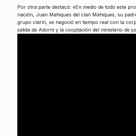
Columna de internaci
Por otra parte destacó: «En medio de todo este proc
3
Federico Montero
nación, Juan Mahiques del clan Mahiques, su padr
CABALLERO DE DÍA
2 De
grupo clarín, se negoció en tiempo real con la corp
salida de Adorni y la cooptación del ministerio de j
Dólar, FMI y el techo 
4
bandas
COLUMNAS
1 De Agosto
Malanca: «Las nueva
generaciones tendrán
5
puertas más abiertas
ALERTA!
30 De Marzo De
Los Clappers en La T
Carlos Polimeni
6
LA TARDE CON CARLOS POL
De Junio De 2026