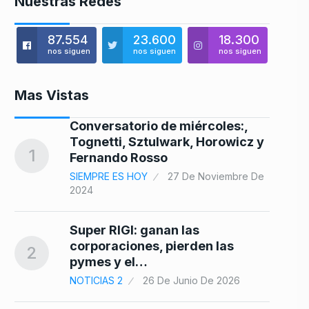
Nuestras Redes
87.554
23.600
18.300
nos siguen
nos siguen
nos siguen
Mas Vistas
Conversatorio de miércoles:,
Tognetti, Sztulwark, Horowicz y
1
8
Fernando Rosso
SIEMPRE ES HOY
27 De Noviembre De
2024
Super RIGI: ganan las
9
corporaciones, pierden las
2
pymes y el…
NOTICIAS 2
26 De Junio De 2026
e