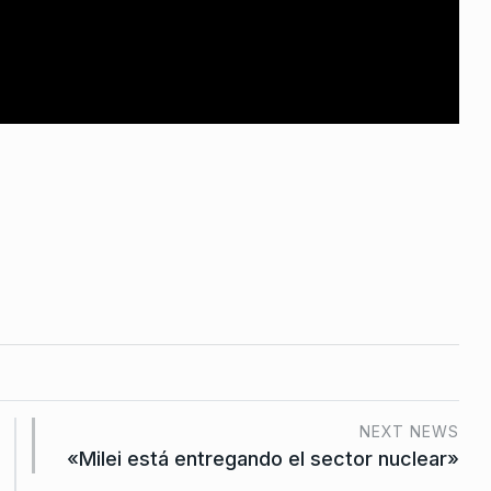
os
no por
lio De 2024
NEXT NEWS
«Milei está entregando el sector nuclear»