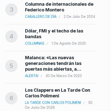
Columna de internacionales de
10
3
Federico Montero
CABALLERO DE DÍA
2 De Julio De 2024
Dólar, FMI y el techo de las
4
bandas
COLUMNAS
1 De Agosto De 2025
Malanca: «Las nuevas
generaciones tendrán las
5
puertas más abiertas, a…
ALERTA!
30 De Marzo De 2023
Los Clappers en La Tarde Con
Carlos Polimeni
6
LA TARDE CON CARLOS POLIMENI
30
De Junio De 2026