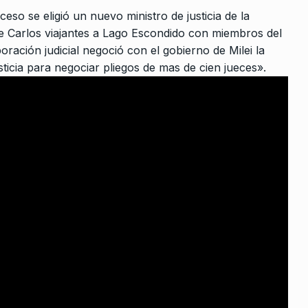
onales de
con la defensa de los
10
eso se eligió un nuevo ministro de justicia de la
trabajadores»
e Carlos viajantes a Lago Escondido con miembros del
 Julio De 2024
NOTICIAS 2
3 De Julio De 2026
oración judicial negoció con el gobierno de Milei la
usticia para negociar pliegos de mas de cien jueces».
de las
 De 2025
s
 las
, a…
 2023
arde Con
IMENI
30