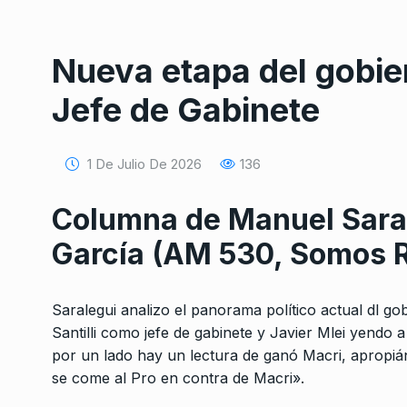
Nueva etapa del gobie
Jefe de Gabinete
1 De Julio De 2026
136
Conversatorio de mié
Tognetti, Sztulwark,
1
Fernando Rosso
Columna de Manuel Saral
SIEMPRE ES HOY
27 De 
García (AM 530, Somos R
2024
Super RIGI: ganan las
Saralegui analizo el panorama político actual dl go
corporaciones, pierd
2
Santilli como jefe de gabinete y Javier Mlei yendo a
pymes y el…
por un lado hay un lectura de ganó Macri, apropiánd
NOTICIAS 2
26 De Junio
se come al Pro en contra de Macri».