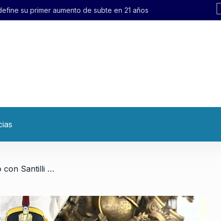
 define su primer aumento de subte en 21 años
cias
/ Nueva etapa del gobierno con Santilli como Jefe de Gabinete