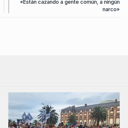
«Están cazando a gente común, a ningún
narco»