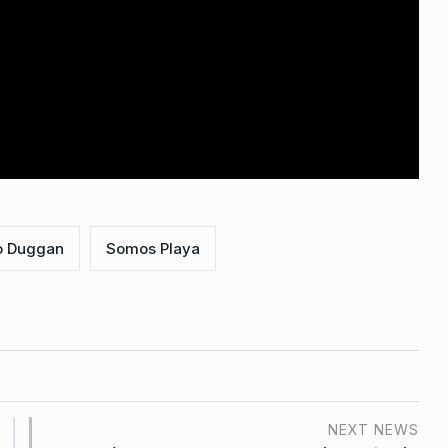
on sus
ntagia
De 2026
o Duggan
Somos Playa
NEXT NEWS