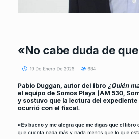
«No cabe duda de que
Conversatorio de mié
Tognetti, Sztulwark,
1
19 De Enero De 2026
684
Fernando Rosso
SIEMPRE ES HOY
27 De 
Pablo Duggan, autor del libro
¿Quién ma
2024
el equipo de Somos Playa (AM 530, Somos
y sostuvo que la lectura del expediente 
Claudia Cesaroni: “el
ocurrió con el fiscal.
2
usa las armas para r
ALERTA!
11 De Abril De 2
«Es bueno y me alegra que me digas que el libro 
que cuenta nada más y nada menos que lo que está
Vuelve el frío, vuelve