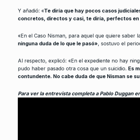
3
de derechos
Y añadió: «
Te diría que hay pocos casos judicia
NOTICIAS 2
8 De Mayo 
concretos, directos y casi, te diría, perfectos e
Mario Manrique: «El 
«En el Caso Nisman, para aquel que quiere saber l
debe fijarse si estas
4
ninguna duda de lo que le pasó»
, sostuvo el period
están…
ALERTA!
28 De Septiemb
Al respecto, explicó: «En el expediente no hay nin
pudo haber pasado otra cosa que un suicidio.
Es m
El duro informe de J
contundente. No cabe duda de que Nisman se su
5
contra el gobierno
COLUMNAS
30 De Junio
Para ver la entrevista completa a Pablo Duggan e
«Desde que asumió Mi
6
desempleo creció un
ALERTA!
16 De Abril De 