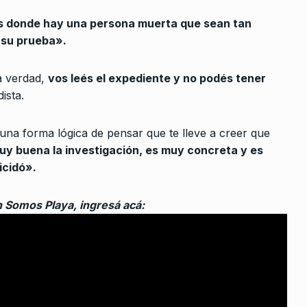
ALERTA!
19 De Abril De 2024
les donde hay una persona muerta que sean tan
De 2026
n su prueba».
Estado
a verdad,
vos leés el expediente y no podés tener
 empresas
ista.
re De 2022
guna forma lógica de pensar que te lleve a creer que
uy buena la investigación, es muy concreta y es
P Morgan
icidó».
 De 2025
n Somos Playa, ingresá acá:
lei el
 cien por…
2024