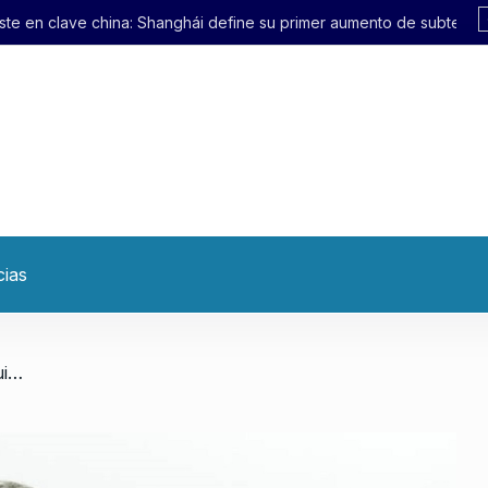
ái define su primer aumento de subte en 21 años
cias
/ «No cabe duda de que Nisman se suicidó»