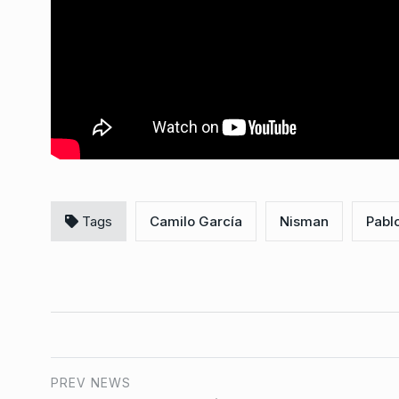
Hantavirus: cuáles s
7
riesgos y cómo se co
NOTICIAS 2
14 De Mayo 
Tags
Camilo García
Nisman
Pabl
PREV NEWS