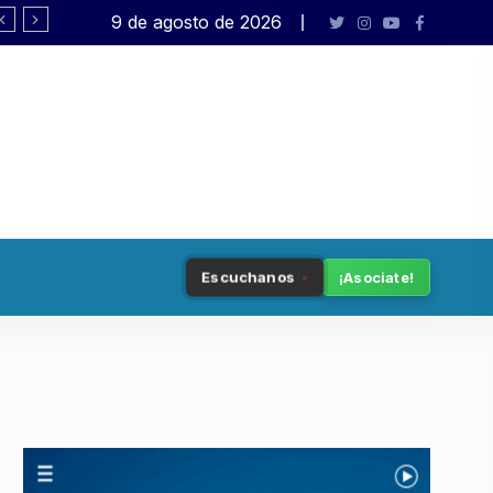
9 de agosto de 2026
Rafael Varela presenta «Big Bang»
Escuchanos
¡Asociate!