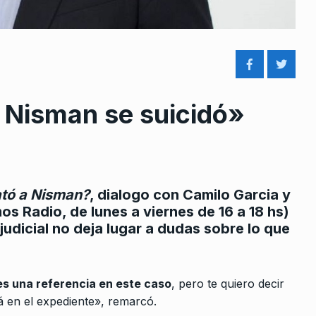
 Nisman se suicidó»
rcoles:,
José Ubeira: «Vamos a ver la
8
 Horowicz y
responsabilidad de las dos…
ALERTA!
4 De Octubre De 2022
Noviembre De
tó a Nisman?
, dialogo con Camilo Garcia y
«Estamos viviendo una
 Radio, de lunes a viernes de 16 a 18 hs)
cronología de horror»
9
judicial no deja lugar a dudas sobre lo que
 gobierno
LA VUELTA COMPLETA
2 De Julio De
eprimir y…
2025
024
es una referencia en este caso
, pero te quiero decir
«Télam es el corazón del
 en el expediente», remarcó.
10
 el recorte
sistema de medios de nuestr