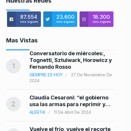
Nuestras Redes
87.554
23.600
18.300
nos siguen
nos siguen
nos siguen
Mas Vistas
Conversatorio de miércoles:,
8
Tognetti, Sztulwark, Horowicz y
1
Fernando Rosso
SIEMPRE ES HOY
27 De Noviembre De
2024
9
Claudia Cesaroni: “el gobierno
2
usa las armas para reprimir y…
ALERTA!
11 De Abril De 2024
10
o…
Vuelve el frío, vuelve el recorte