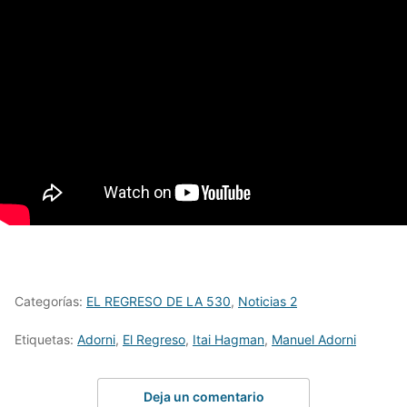
Categorías:
EL REGRESO DE LA 530
,
Noticias 2
Etiquetas:
Adorni
,
El Regreso
,
Itai Hagman
,
Manuel Adorni
Deja un comentario