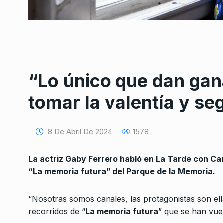
“Lo único que dan gan
Conversatorio de mié
tomar la valentía y se
Tognetti, Sztulwark,
1
Fernando Rosso
SIEMPRE ES HOY
27 De 
8 De Abril De 2024
1578
2024
La actriz Gaby Ferrero habló en La Tarde con Car
Luisa Valenzuela: «El
“La memoria futura” del Parque de la Memoria.
Fernando tiene que 
2
como…
“Nosotras somos canales, las protagonistas son ell
ALERTA!
19 De Enero De
recorridos de “
La memoria futura
” que se han vuel