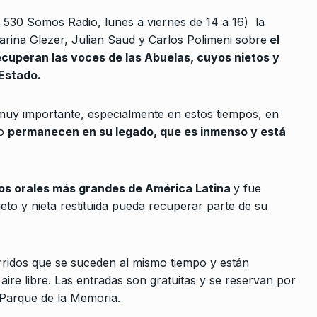
10
 se juegan
BONAVITTA 530
19 De Diciembre De
530 Somos Radio, lunes a viernes de 14 a 16) la
cos: uno
2024
rina Glezer, Julian Saud y Carlos Polimeni sobre
el
ecuperan las voces de las Abuelas, cuyos nietos y
re De 2025
 Estado.
a – Horacio
s muy importante, especialmente en estos tiempos, en
ro
permanecen en su legado, que es inmenso y está
De 2024
iremos por
vos orales más grandes de América Latina
y fue
atro
to y nieta restituida pueda recuperar parte de su
 2023
ridos que se suceden al mismo tiempo y están
diferencia
aire libre. Las entradas son gratuitas y se reservan por
l Parque de la Memoria.
e Octubre De