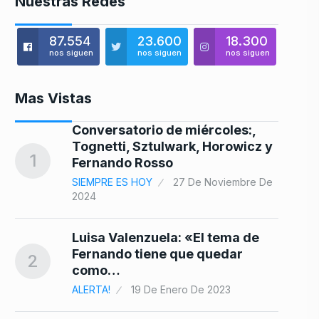
Nuestras Redes
87.554
23.600
18.300
nos siguen
nos siguen
nos siguen
Mas Vistas
Conversatorio de miércoles:,
Tognetti, Sztulwark, Horowicz y
8
1
Fernando Rosso
SIEMPRE ES HOY
27 De Noviembre De
2024
e
9
Luisa Valenzuela: «El tema de
Fernando tiene que quedar
2
como…
ALERTA!
19 De Enero De 2023
r