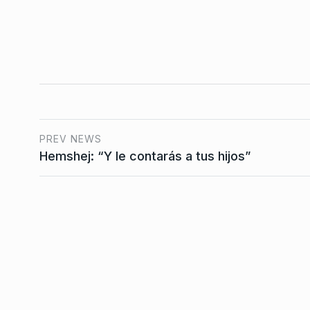
2025
«Es imposible que Pet
desligue de los contr
7
irregulares»
BONAVITTA 530
5 De Ju
PREV NEWS
Hemshej: “Y le contarás a tus hijos”