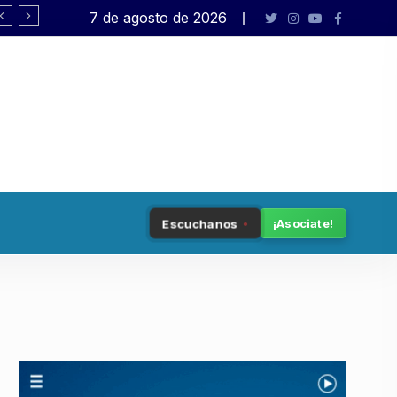
7 de agosto de 2026
«La semilla de la política genera lo ina
Escuchanos
¡Asociate!