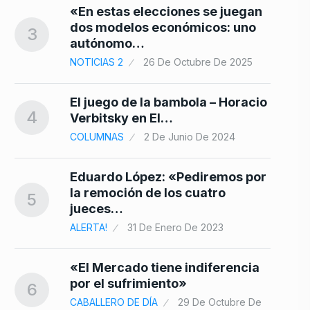
10
«En estas elecciones se juegan
dos modelos económicos: uno
3
autónomo…
NOTICIAS 2
26 De Octubre De 2025
El juego de la bambola – Horacio
4
Verbitsky en El…
COLUMNAS
2 De Junio De 2024
Eduardo López: «Pediremos por
la remoción de los cuatro
5
jueces…
ALERTA!
31 De Enero De 2023
«El Mercado tiene indiferencia
por el sufrimiento»
6
CABALLERO DE DÍA
29 De Octubre De