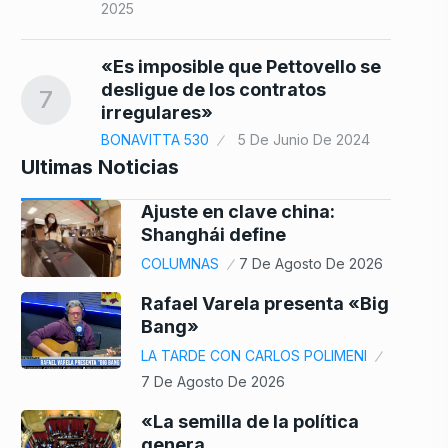
2025
«Es imposible que Pettovello se
desligue de los contratos
7
irregulares»
BONAVITTA 530
5 De Junio De 2024
Ultimas Noticias
Ajuste en clave china:
Shanghái define
COLUMNAS
7 De Agosto De 2026
Rafael Varela presenta «Big
Bang»
LA TARDE CON CARLOS POLIMENI
7 De Agosto De 2026
«La semilla de la política
genera