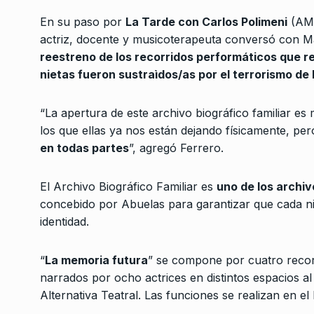
«En estas elecciones
En su paso por
La Tarde con Carlos Polimeni
(AM 
dos modelos económi
3
actriz, docente y musicoterapeuta conversó con Ma
autónomo…
reestreno de los recorridos performáticos que r
NOTICIAS 2
26 De Octub
nietas fueron sustraìdos/as por el terrorismo de
El juego de la bambol
“La apertura de este archivo biográfico familiar e
4
Verbitsky en El…
los que ellas ya nos están dejando físicamente, pe
COLUMNAS
2 De Junio 
en todas partes
”, agregó Ferrero.
Eduardo López: «Ped
El Archivo Biográfico Familiar es
uno de los archi
la remoción de los cu
5
concebido por Abuelas para garantizar que cada nie
jueces…
identidad.
ALERTA!
31 De Enero De
“
La memoria futura
” se compone por cuatro recor
«El Mercado tiene in
narrados por ocho actrices en distintos espacios al 
por el sufrimiento»
6
Alternativa Teatral. Las funciones se realizan en e
CABALLERO DE DÍA
29 D