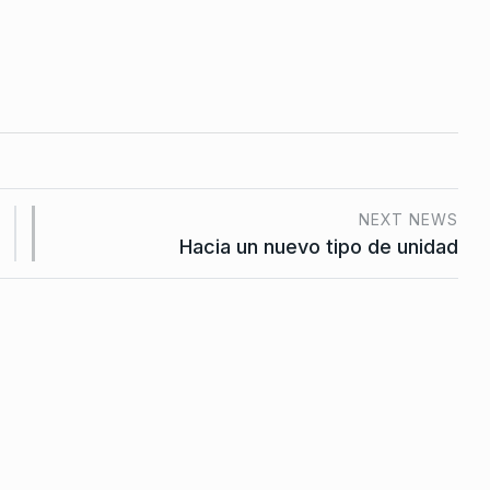
tovello se
atos
nio De 2024
NEXT NEWS
Hacia un nuevo tipo de unidad