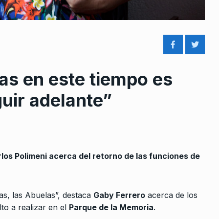
as en este tiempo es
rcoles:,
Alejandro Vilca: «La derecha
guir adelante”
 Horowicz y
peruana hostigó a Castillo y
8
logró…
Noviembre De
ALERTA!
10 De Febrero De 2023
China tiene esperanza y quier
los Polimeni acerca del retorno de las funciones de
9
 tema de
vivir un poquito más
quedar
COLUMNAS
31 De Octubre De 2025
as, las Abuelas”, destaca
Gaby Ferrero
acerca de los
 2023
«Milei está intentando destrui
to a realizar en el
Parque de la Memoria
.
al pueblo»