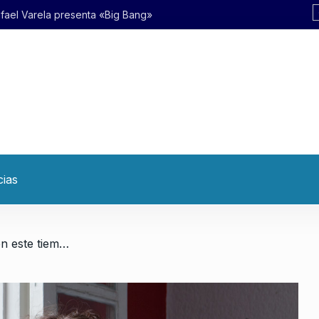
ang»
cias
/ “Lo único que dan ganas en este tiempo es tomar la valentía y seguir adelante”