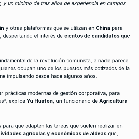
or, y un mínimo de tres años de experiencia en campos
10
privatizar…
e Octubre De
CABALLERO DE DÍA
27 De Agosto D
2025
in
y otras plataformas que se utilizan en
China
para
l, despertando el interés de
cientos de candidatos que
 votos para
0 De Agosto
undamental de la revolución comunista, a nadie parece
quienes ocupan uno de los puestos más cotizados de la
iene impulsando desde hace algunos años.
Hebe
 el sector
car prácticas modernas de gestión corporativa, para
e 2023
as”, explica
Yu Huafen
, un funcionario de
Agricultura
rgentinos
 sea la…
s para que adapten las tareas que suelen realizar en
ctividades agrícolas y económicas de aldeas
que,
De 2024