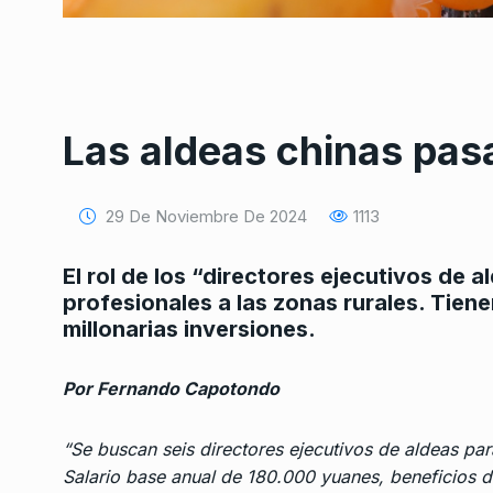
Las aldeas chinas pa
Conversatorio de mié
29 De Noviembre De 2024
1113
Tognetti, Sztulwark,
1
Fernando Rosso
El rol de los “directores ejecutivos de a
SIEMPRE ES HOY
27 De 
profesionales a las zonas rurales. Tie
2024
millonarias inversiones.
Una Iglesia con olor 
2
Por Fernando Capotondo
CABALLERO DE DÍA
31 De
“Se buscan seis directores ejecutivos de aldeas par
Salario base anual de 180.000 yuanes, beneficios de
Estabilidad del empl