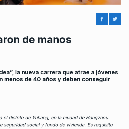
saron de manos
rcoles:,
Teresa García: «El objetivo de
8
 Horowicz y
derecha es dañar a…
ALERTA!
9 De Octubre De 2023
ldea”, la nueva carrera que atrae a jóvenes
Noviembre De
nen menos de 40 años y deben conseguir
«Resistir no es aguantar, es
juntarse, reflexionar, pensar y
9
accionar»
a cordero
ALERTA!
31 De Octubre De 2024
 Julio De 2026
a el distrito de Yuhang, en la ciudad de Hangzhou.
«No transmitir el Mundial
 seguridad social y fondo de vivienda. Es requisito
eado
corresponde a esta lógica de