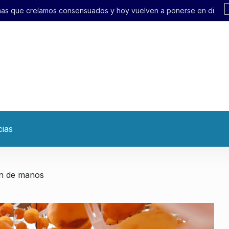
nsuados y hoy vuelven a ponerse en discusión»
cias
on de manos