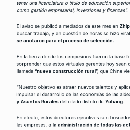
tener una licenciatura o título de educación superi
público, afuera
3
como gestión empresarial, inversiones y finanzas”.
CABALLERO DE DÍA
24 D
2024
El aviso se publicó a mediados de este mes en
Zhip
buscar trabajo, y en cuestión de horas se hizo vira
«Se consiguieron los
se anotaron para el proceso de selección.
rechazar el veto»
4
LA VUELTA COMPLETA
2
De 2025
En la tierra donde los campesinos fueron la base f
sorprender que estos virtuales gerentes hoy sean 
llamada “
nueva construcción rural
”, que China v
Demetrio Iramain: «
siempre marcaba que
5
político que…
“Nuestro objetivo es atraer nuevos talentos y apli
ALERTA!
3 De Octubre D
impulsar el desarrollo de las economías de las alde
y Asuntos Rurales
del citado distrito de
Yuhang
.
«La mayoría de los a
6
quieren que Cristina
En efecto, estos directores ejecutivos son buscado
las empresas, a
la administración de todas las a
ALERTA!
28 De Octubre 