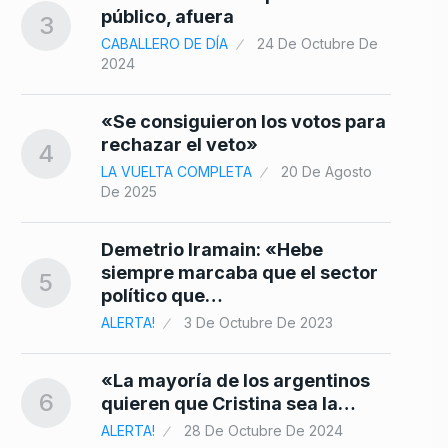
10
público, afuera
3
CABALLERO DE DÍA
24 De Octubre De
e
2024
«Se consiguieron los votos para
rechazar el veto»
4
LA VUELTA COMPLETA
20 De Agosto
De 2025
Demetrio Iramain: «Hebe
siempre marcaba que el sector
5
político que…
ALERTA!
3 De Octubre De 2023
«La mayoría de los argentinos
6
quieren que Cristina sea la…
ALERTA!
28 De Octubre De 2024