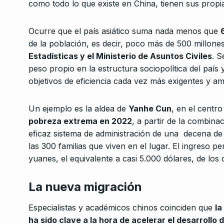
como todo lo que existe en China, tienen sus propia
«El escándalo de las
Ocurre que el país asiático suma nada menos que
afecta mucho más al
7
presidente…
de la población, es decir, poco más de 500 millone
Estadísticas y el Ministerio de Asuntos Civiles
. S
NOTICIAS 2
25 De Agost
peso propio en la estructura sociopolítica del país
objetivos de eficiencia cada vez más exigentes y am
Un ejemplo es la aldea de
Yanhe Cun
, en el centr
pobreza extrema en 2022
, a partir de la combin
eficaz sistema de administración de una decena de p
las 300 familias que viven en el lugar. El ingreso 
yuanes, el equivalente a casi 5.000 dólares, de los
La nueva migración
Especialistas y académicos chinos coinciden que
la
ha sido clave a la hora de acelerar el desarroll