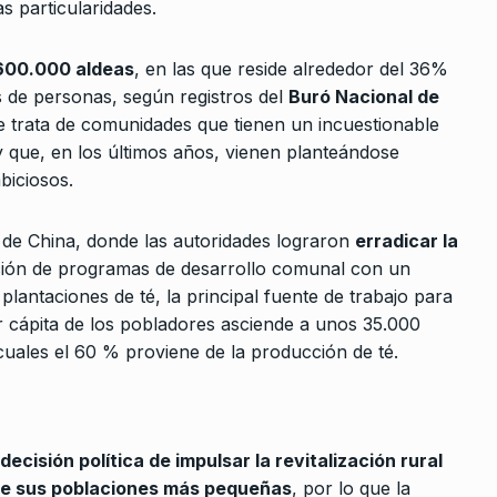
s particularidades.
 coimas
600.000 aldeas
, en las que reside alrededor del 36%
s de personas, según registros del
Buró Nacional de
e trata de comunidades que tienen un incuestionable
o De 2025
 y que, en los últimos años, vienen planteándose
biciosos.
o de China, donde las autoridades lograron
erradicar la
ación de programas de desarrollo comunal con un
lantaciones de té, la principal fuente de trabajo para
per cápita de los pobladores asciende a unos 35.000
 cuales el 60 % proviene de la producción de té.
 decisión política de impulsar la revitalización rural
o de sus poblaciones más pequeñas
, por lo que la