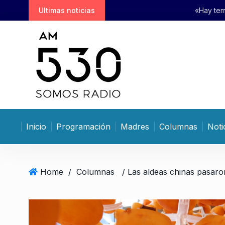
S
Ultimas noticias
«Hay temas que creíamos conse
k
i
p
t
o
c
o
n
t
Inicio
Programación
Madres
Columnas
Noti
e
n
t
Home
/
Columnas
/ Las aldeas chinas pasar