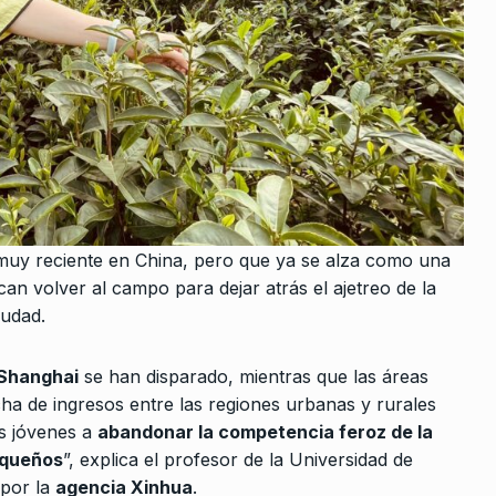
l muy reciente en China, pero que ya se alza como una
an volver al campo para dejar atrás el ajetreo de la
iudad.
Shanghai
se han disparado, mientras que las áreas
cha de ingresos entre las regiones urbanas y rurales
os jóvenes a
abandonar la competencia feroz de la
equeños
”, explica el profesor de la Universidad de
 por la
agencia Xinhua
.