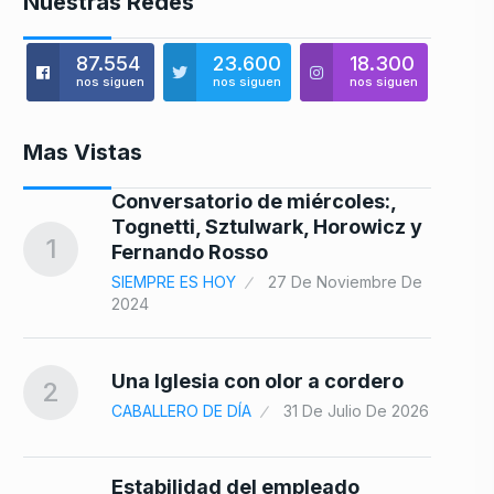
Nuestras Redes
87.554
23.600
18.300
nos siguen
nos siguen
nos siguen
Mas Vistas
 la
Conversatorio de miércoles:,
8
Tognetti, Sztulwark, Horowicz y
1
Fernando Rosso
SIEMPRE ES HOY
27 De Noviembre De
2024
9
Una Iglesia con olor a cordero
2
CABALLERO DE DÍA
31 De Julio De 2026
Estabilidad del empleado