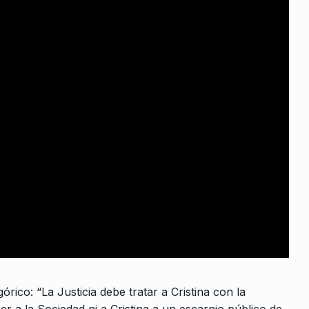
 recesión?
De 2026
rico: “La Justicia debe tratar a Cristina con la
 a la Sociedad ni a Cristina a un escarnio público de