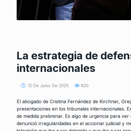
La estrategia de defe
Conversatorio de mié
Tognetti, Sztulwark,
internacionales
1
Fernando Rosso
SIEMPRE ES HOY
27 De 
2024
12 De Junio De 2025
820
«Las bases del abis
El abogado de Cristina Fernández de Kirchner, Greg
2
presentaciones en los tribunales internacionales. E
COLUMNAS
27 De Junio
de medida preliminar. Es algo de urgencia para ver 
denunció irregularidades en el accionar judicial y m
«Una de cada tres p
televisión que iba a ser detenida y que iba a ser p