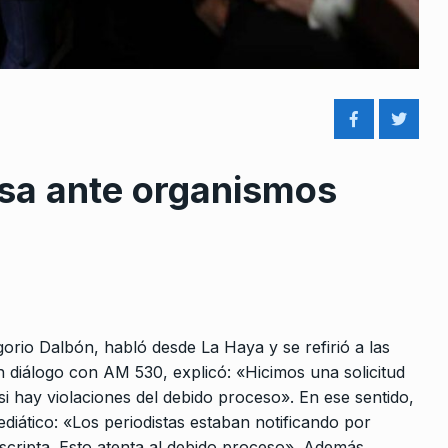
nsa ante organismos
rcoles:,
Kerbabian: «Me pasan un
 Horowicz y
montón de información por dí
8
sobre…
Noviembre De
ALERTA!
31 De Marzo De 2023
ENTRÁ: festival federal en
defensa del Instituto Nacional
mo»
orio Dalbón, habló desde La Haya y se refirió a las
9
del Teatro
n diálogo con AM 530, explicó: «Hicimos una solicitud
 De 2024
LA TARDE CON CARLOS POLIMENI
4
si hay violaciones del debido proceso». En ese sentido,
Julio De 2025
ediático: «Los periodistas estaban notificando por
ersonas
roscripta. Esto atenta al debido proceso». Además,