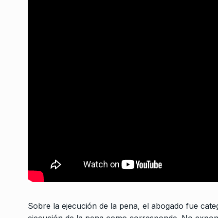
¿Se puede revertir la
7
NOTICIAS 2
19 De Mayo 
Sobre la ejecución de la pena, el abogado fue categó
ejecución de la pena como corresponde. No exponer