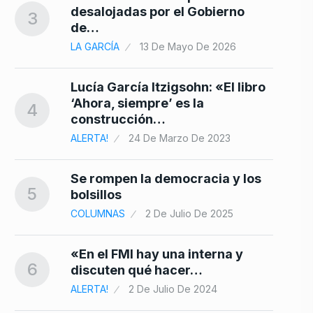
desalojadas por el Gobierno
3
10
de…
LA GARCÍA
13 De Mayo De 2026
Lucía García Itzigsohn: «El libro
‘Ahora, siempre’ es la
4
construcción…
ALERTA!
24 De Marzo De 2023
Se rompen la democracia y los
5
bolsillos
COLUMNAS
2 De Julio De 2025
«En el FMI hay una interna y
6
discuten qué hacer…
ALERTA!
2 De Julio De 2024