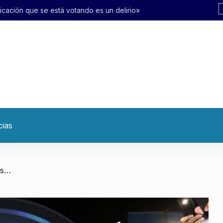
tando es un delirio»
cias
/ La estrategia de defensa ante organismos internacionales