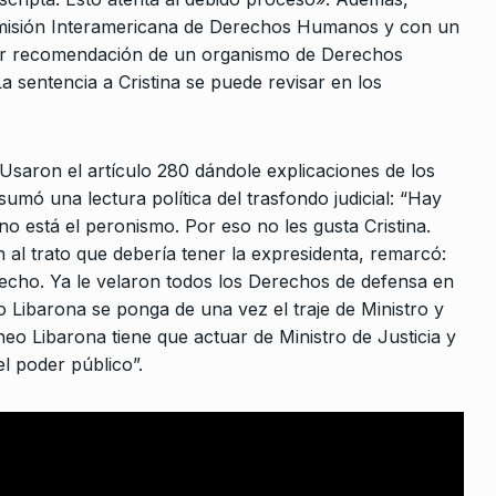
obierno
omisión Interamericana de Derechos Humanos y con un
Los detenidos de la Ley Bases
10
ier recomendación de un organismo de Derechos
COLUMNAS
4 De Julio De 2024
e 2026
 sentencia a Cristina se puede revisar en los
: «El libro
saron el artículo 280 dándole explicaciones de los
mó una lectura política del trasfondo judicial: “Hay
 2023
 está el peronismo. Por eso no les gusta Cristina.
n al trato que debería tener la expresidenta, remarcó:
recho. Ya le velaron todos los Derechos de defensa en
cia y los
o Libarona se ponga de una vez el traje de Ministro y
neo Libarona tiene que actuar de Ministro de Justicia y
e 2025
el poder público”.
terna y
024