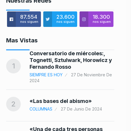
Nuestras Redes
87.554
23.600
18.300
nos siguen
nos siguen
nos siguen
Mas Vistas
Conversatorio de miércoles:,
a
Tognetti, Sztulwark, Horowicz y
8
1
Fernando Rosso
SIEMPRE ES HOY
27 De Noviembre De
2024
«Las bases del abismo»
2
9
COLUMNAS
27 De Junio De 2024
 De
«Una de cada tres personas