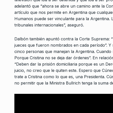
desalojadas por el G
3
adelantó que “ahora se abre un camino ante la C
de…
artículo que nos permite en Argentina que cualqu
LA GARCÍA
13 De Mayo D
Humanos puede ser vinculante para la Argentina. La
tribunales internacionales”, aseguró.
Lucía García Itzigsohn
‘Ahora, siempre’ es la
4
Dalbón también apuntó contra la Corte Suprema: “U
construcción…
jueces que fueron nombrados en cada período”. Y su
ALERTA!
24 De Marzo De
cinco personas que manejan la Argentina. Cuando no
Porque Cristina no se deja dar órdenes”. En relació
“Deben dar la prisión domiciliaria porque es un De
Se rompen la democra
5
bolsillos
juicio, no creo que le quiten este. Espero que Cúne
trate a Cristina como lo que es, una Presidenta. Cú
COLUMNAS
2 De Julio D
no permitir que la Ministra Bullrich tenga la suma d
«En el FMI hay una in
6
discuten qué hacer…
ALERTA!
2 De Julio De 2