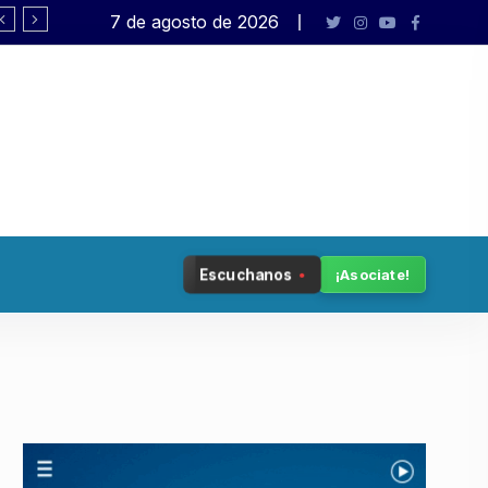
7 de agosto de 2026
Pagano: «El presidente no está en sus c
Escuchanos
¡Asociate!