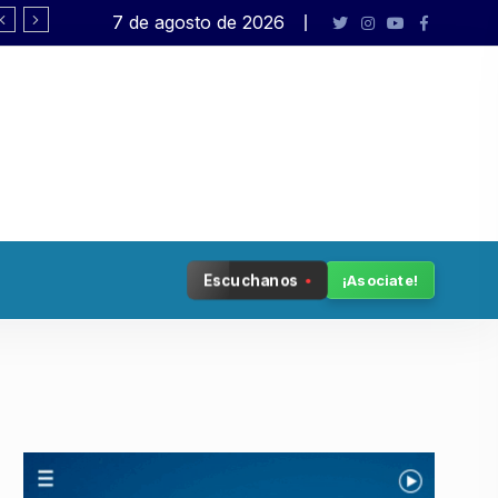
7 de agosto de 2026
«La semilla de la política genera lo inapr
Escuchanos
¡Asociate!