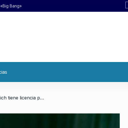
g»
cias
/ «La policía de Bullrich tiene licencia para matar»