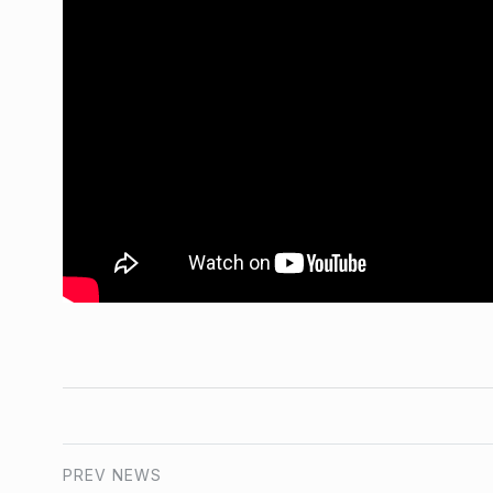
«Me preocupa el daño
7
que está generando M
BONAVITTA 530
22 De J
PREV NEWS