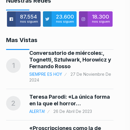
Nuestras Redes
87.554
23.600
18.300
nos siguen
nos siguen
nos siguen
Mas Vistas
Conversatorio de miércoles:,
sde
Tognetti, Sztulwark, Horowicz y
8
1
Fernando Rosso
4
SIEMPRE ES HOY
27 De Noviembre De
2024
Teresa Parodi: «La única forma
9
2
en la que el horror…
ALERTA!
26 De Abril De 2023
«Proscripciones como la de
 va