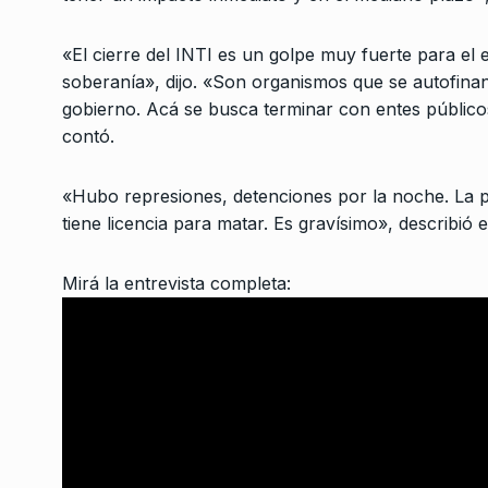
Cristina no son una 
3
en…
«El cierre del INTI es un golpe muy fuerte para el 
CABALLERO DE DÍA
18 De
soberanía», dijo. «Son organismos que se autofinan
gobierno. Acá se busca terminar con entes públicos
Un destino tan funes
contó.
4
inexorable
NOTICIAS 2
22 De Julio
«Hubo represiones, detenciones por la noche. La poli
tiene licencia para matar. Es gravísimo», describió el
La Masacre de los Pal
indagatoria a cuatro 
Mirá la entrevista completa:
5
federales
LA GARCÍA
11 De Junio D
Debandi: «En Tres de 
intendente Valenzuel
6
preocupa…
ALERTA!
4 De Mayo De 