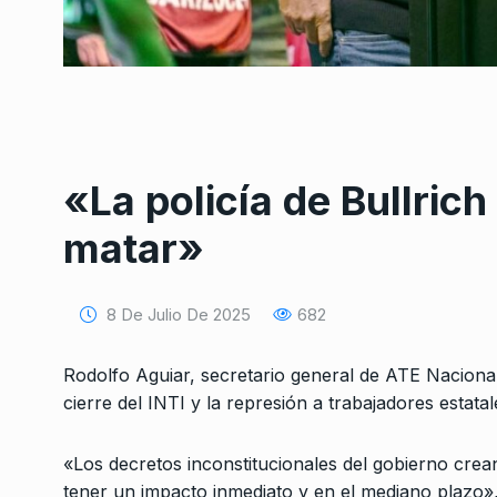
«La policía de Bullrich
Conversatorio de mié
Tognetti, Sztulwark,
matar»
1
Fernando Rosso
SIEMPRE ES HOY
27 De 
2024
8 De Julio De 2025
682
Teresa Parodi: «La ú
Rodolfo Aguiar, secretario general de ATE Nacional
2
en la que el horror…
cierre del INTI y la represión a trabajadores estatal
ALERTA!
26 De Abril De 
«Los decretos inconstitucionales del gobierno cre
«Proscripciones como
tener un impacto inmediato y en el mediano plazo»,