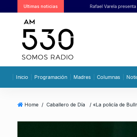
S
Ultimas noticias
Rafael Varela presenta «Big Ban
k
i
p
t
o
c
o
n
t
Inicio
Programación
Madres
Columnas
Noti
e
n
t
Home
/
Caballero de Día