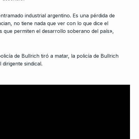
10
excepción
a movilizar, recordemos el…
ALERTA!
10 De Mayo De 2023
entramado industrial argentino. Es una pérdida de
 Julio De 2025
cian, no tiene nada que ver con lo que dice el
 que permiten el desarrollo soberano del país»,
to como
 De 2024
cía de Bullrich tiró a matar, la policía de Bullrich
 dirigente sindical.
otinos:
policías
e 2026
Febrero, el
a se
2023