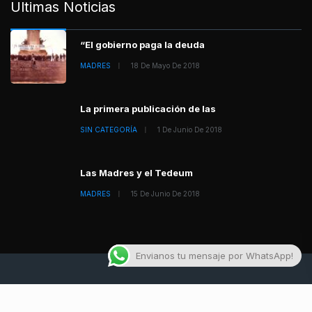
Ultimas Noticias
“El gobierno paga la deuda
MADRES
18 De Mayo De 2018
La primera publicación de las
SIN CATEGORÍA
1 De Junio De 2018
Las Madres y el Tedeum
MADRES
15 De Junio De 2018
Envianos tu mensaje por WhatsApp!
About
Advertise
Privacy & Policy
Contact