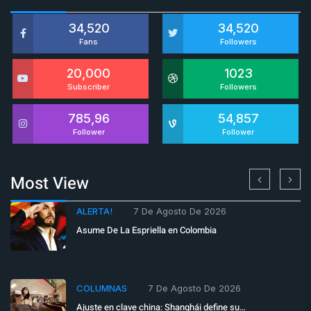
34,520
34,520
Fans
Followers
20,000
1023
Subscriber
Followers
785,96
54,857
Follower
Follower
Most View
ALERTA!
7 De Agosto De 2026
Asume De La Espriella en Colombia
COLUMNAS
7 De Agosto De 2026
Ajuste en clave china: Shanghái define su…