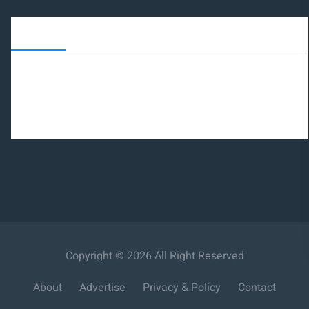
Newspark News Services
On Your Mobile
On Smart Speakers
On Your Mail
Copyright © 2026 All Right Reserved
About
Advertise
Privacy & Policy
Contact