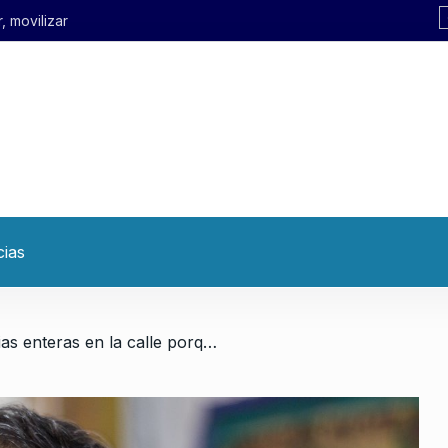
cias
/ «Hay familias enteras en la calle porque no pueden sostener el alquiler»