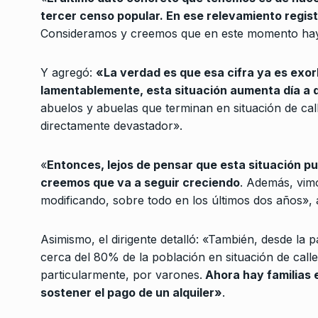
empresariado apoya 
tercer censo popular. En ese relevamiento regis
3
económico»
Consideramos y creemos que en este momento hay
BONAVITTA 530
13 De E
Y agregó:
«La verdad es que esa cifra ya es exor
Daniel Rosso: “Hay u
lamentablemente, esta situación aumenta día a 
desequilibrio entre la
abuelos y abuelas que terminan en situación de ca
4
palacio…
directamente devastador».
ALERTA!
3 De Junio De 
«
Entonces, lejos de pensar que esta situación pu
«Se están tratando 
creemos que va a seguir creciendo
. Además, vimo
con el FMI que no
modificando, sobre todo en los últimos dos años»,
5
corresponden…
ALERTA!
19 De Marzo De
Asimismo, el dirigente detalló: «También, desde la
cerca del 80% de la población en situación de cal
Crespo: «Hay que ir 
particularmente, por varones.
Ahora hay familias 
6
del DNU que ataca…
sostener el pago de un alquiler»
.
ALERTA!
19 De Enero De