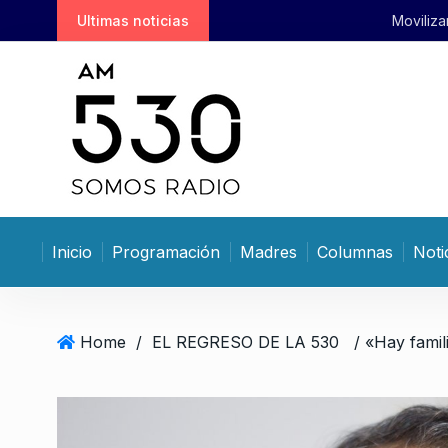
S
Ultimas noticias
Movilizar, movilizar
k
i
p
t
o
c
o
n
t
Inicio
Programación
Madres
Columnas
Noti
e
n
t
Home
/
EL REGRESO DE LA 530