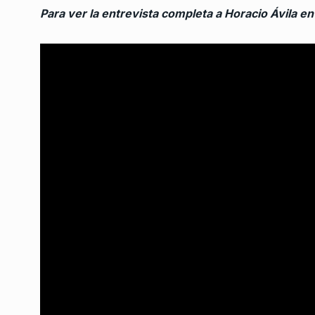
Para ver la entrevista completa a Horacio Ávila en
Luis Salinas y Laura 
7
Somos Playa
NOTICIAS 2
16 De Enero