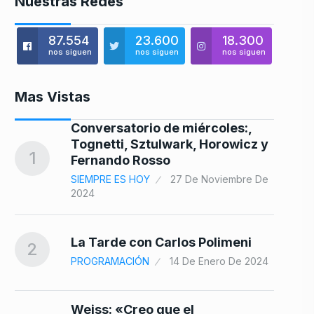
Nuestras Redes
87.554
23.600
18.300
nos siguen
nos siguen
nos siguen
Mas Vistas
Conversatorio de miércoles:,
Tognetti, Sztulwark, Horowicz y
8
1
Fernando Rosso
SIEMPRE ES HOY
27 De Noviembre De
2024
La Tarde con Carlos Polimeni
2
9
PROGRAMACIÓN
14 De Enero De 2024
 De
Weiss: «Creo que el