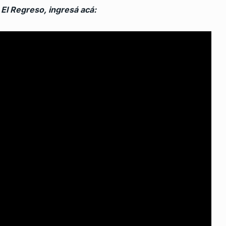
 El Regreso, ingresá acá:
Azcurra en
 De 2026