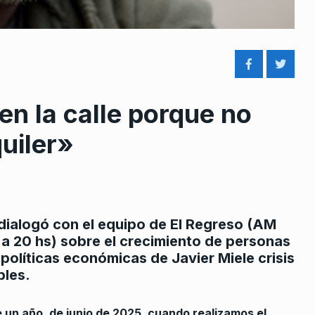
en la calle porque no
rcoles:,
Rozanski: “Necesitamos una
uiler»
 Horowicz y
corte de por lo menos 20
8
personas”
Noviembre De
ALERTA!
13 De Junio De 2022
«La memoria tiene que seguir
 dialogó con el equipo de El Regreso (AM
presente para encontrar a
 a 20 hs) sobre el crecimiento de personas
Polimeni
9
esos…
 políticas económicas de Javier Miele crisis
Enero De 2024
LA VUELTA COMPLETA
24 De Marzo
bles.
2025
 un año, de junio de 2025, cuando realizamos el