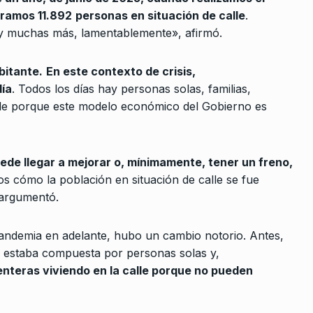
el rumbo
Jorge González: «Ninguna
tramos 11.892
personas en situación de calle
.
medida del gobierno de Milei
10
 muchas más, lamentablemente», afirmó.
favorecieron a…
nero De 2026
ALERTA!
30 De Enero De 2024
bitante.
En este contexto de crisis,
n
día
. Todos los días hay personas solas, familias,
 acción del
lle porque este modelo económico del Gobierno es
2022
ede llegar a mejorar o, mínimamente, tener un freno,
acuerdos
s cómo la población en situación de calle se fue
 argumentó.
 2025
 pandemia en adelante, hubo un cambio notorio. Antes,
le estaba compuesta por personas solas y,
en contra
enteras viviendo en la calle porque no pueden
 2024