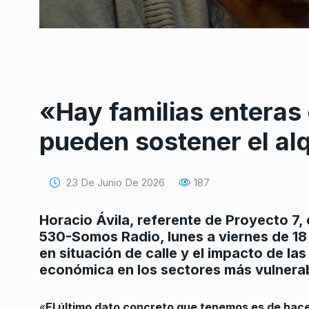
«Hay familias enteras 
Conversatorio de mié
pueden sostener el alq
Tognetti, Sztulwark,
1
Fernando Rosso
SIEMPRE ES HOY
27 De 
23 De Junio De 2026
187
2024
Horacio Ávila, referente de Proyecto 7,
530-Somos Radio, lunes a viernes de 18
La Tarde con Carlos 
2
en situación de calle y el impacto de las
PROGRAMACIÓN
14 De 
económica en los sectores más vulnera
Weiss: «Creo que el
«
El último dato concreto que tenemos es de hace