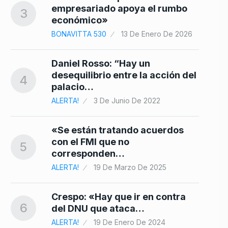
empresariado apoya el rumbo
3
económico»
10
BONAVITTA 530
13 De Enero De 2026
Daniel Rosso: “Hay un
desequilibrio entre la acción del
4
palacio…
ALERTA!
3 De Junio De 2022
«Se están tratando acuerdos
con el FMI que no
5
corresponden…
ALERTA!
19 De Marzo De 2025
Crespo: «Hay que ir en contra
6
del DNU que ataca…
ALERTA!
19 De Enero De 2024