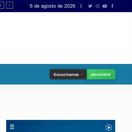
6 de agosto de 2026
«Es un proyecto de extranjerización im
Escuchanos
¡Asociate!