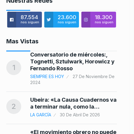
Nuestras Redes
87.554
23.600
18.300
nos siguen
nos siguen
nos siguen
Mas Vistas
Conversatorio de miércoles:,
Tognetti, Sztulwark, Horowicz y
8
1
Fernando Rosso
SIEMPRE ES HOY
27 De Noviembre De
2024
9
Ubeira: «La Causa Cuadernos va
2
a terminar nula, como la…
LA GARCÍA
30 De Abril De 2026
 e
«El movimiento obrero no puede