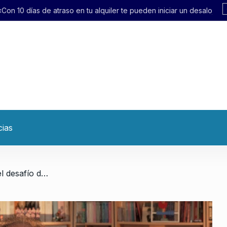
lquiler te pueden iniciar un desalojo exprés»
cias
/ Granovsky: «Massa tiene el desafío de traccionar a la militancia»