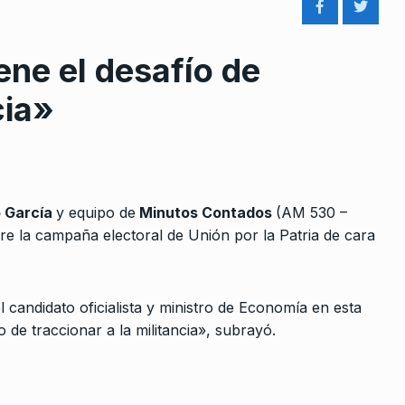
ne el desafío de
cia»
rcoles:,
Carlos Tomada: «Después del
 Horowicz y
voto, en democracia el hecho
8
político…
 García
y equipo de
Minutos Contados
(AM 530 –
Noviembre De
ALERTA!
5 De Enero De 2024
re la campaña electoral de Unión por la Patria de cara
Eva Sacco: “Necesitamos
9
uadernos va
limitar los precios internos”
l candidato oficialista y ministro de Economía en esta
o la…
 de traccionar a la militancia», subrayó.
ALERTA!
24 De Mayo De 2022
e 2026
Escala el conflicto entre EEUU
ro no puede
Irán