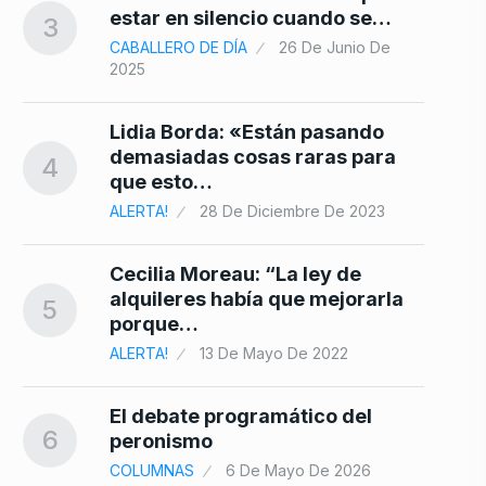
10
estar en silencio cuando se…
3
CABALLERO DE DÍA
26 De Junio De
2025
Lidia Borda: «Están pasando
demasiadas cosas raras para
4
que esto…
ALERTA!
28 De Diciembre De 2023
Cecilia Moreau: “La ley de
alquileres había que mejorarla
5
porque…
ALERTA!
13 De Mayo De 2022
El debate programático del
6
peronismo
COLUMNAS
6 De Mayo De 2026