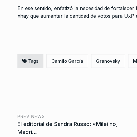
estar en silencio cu
3
En ese sentido, enfatizó la necesidad de fortalecer 
CABALLERO DE DÍA
26 D
«hay que aumentar la cantidad de votos para UxP e
2025
Lidia Borda: «Están 
demasiadas cosas ra
4
que esto…
ALERTA!
28 De Diciembr
Tags
Camilo García
Granovsky
M
Cecilia Moreau: “La l
alquileres había que 
5
porque…
ALERTA!
13 De Mayo De 
PREV NEWS
El debate programáti
6
El editorial de Sandra Russo: «Milei no,
peronismo
Macri…
COLUMNAS
6 De Mayo 