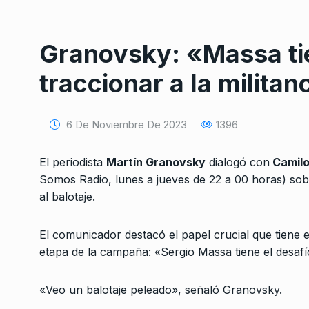
Granovsky: «Massa tie
traccionar a la militan
6 De Noviembre De 2023
1396
Conversatorio de mié
Tognetti, Sztulwark,
1
Fernando Rosso
El periodista
Martín Granovsky
dialogó con
Camilo
SIEMPRE ES HOY
27 De 
Somos Radio, lunes a jueves de 22 a 00 horas) sob
2024
al balotaje.
Ubeira: «La Causa C
El comunicador destacó el papel crucial que tiene e
2
a terminar nula, com
etapa de la campaña: «Sergio Massa tiene el desafío
LA GARCÍA
30 De Abril D
«Veo un balotaje peleado», señaló Granovsky.
«El movimiento obre