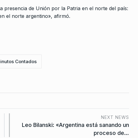
10
ando se…
CABALLERO DE DÍA
12 De Mayo De
la presencia de Unión por la Patria en el norte del país:
e Junio De
2026
n el norte argentino», afirmó.
pasando
ras para
e De 2023
inutos Contados
ey de
mejorarla
2022
NEXT NEWS
co del
Leo Bilanski: «Argentina está sanando un
proceso de…
De 2026