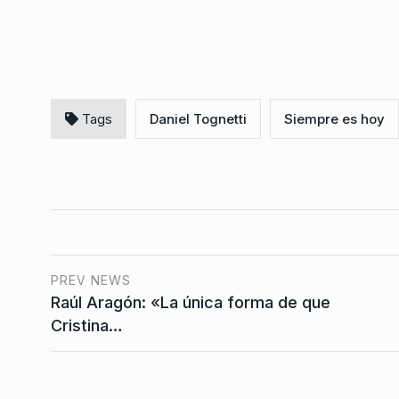
«Si se publican menos
difunden menos idea
7
CABALLERO DE DÍA
22 De
2026
Tags
Daniel Tognetti
Siempre es hoy
PREV NEWS
Raúl Aragón: «La única forma de que
Cristina…