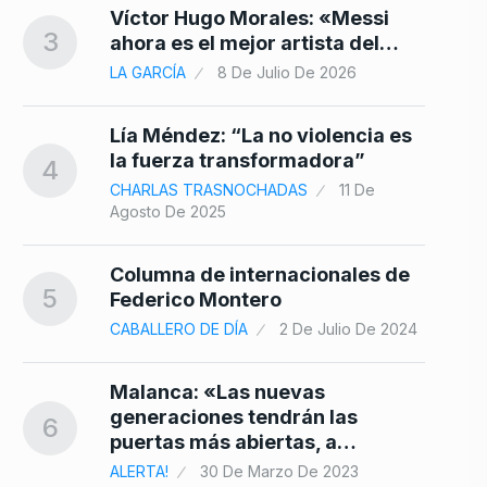
Víctor Hugo Morales: «Messi
3
ahora es el mejor artista del…
LA GARCÍA
8 De Julio De 2026
Lía Méndez: “La no violencia es
la fuerza transformadora”
4
CHARLAS TRASNOCHADAS
11 De
Agosto De 2025
Columna de internacionales de
5
Federico Montero
CABALLERO DE DÍA
2 De Julio De 2024
Malanca: «Las nuevas
generaciones tendrán las
6
puertas más abiertas, a…
ALERTA!
30 De Marzo De 2023