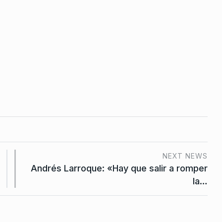
 libros, se
s»
 Julio De
NEXT NEWS
Andrés Larroque: «Hay que salir a romper
la…