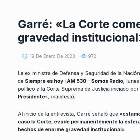
Garré: «La Corte com
gravedad instituciona
18 De Enero De 2023
972
Conversatorio de mié
Tognetti, Sztulwark,
1
Fernando Rosso
La ex ministra de Defensa y Seguridad de la Nació
SIEMPRE ES HOY
27 De 
de
Siempre es hoy
(
AM 530 – Somos Radio
, lunes
2024
político a la Corte Suprema de Justicia iniciado por
Presidente
«, manifestó.
Sharp: «Chile tiene u
neoliberalismo más
2
Al inicio de la entrevista, Garré señaló que «
estamo
desarrollados del…
caso la Corte, evade permanentemente la esfera
ALERTA!
23 De Marzo De
hechos de enorme gravedad institucional
«.