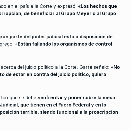
 «Messi
ado en el país a la Corte y expresó: «
Los hechos que
ALERTA!
5 De Abril De 2023
ista del…
rrupción, de beneficiar al Grupo Meyer o al Grupo
e 2026
olencia es
ran parte del poder judicial está a disposición de
dora”
agregó: «
Están fallando los organismos de control
11 De
 acerca del juicio político a la Corte, Garré señaló: «
No
onales de
 de estar en contra del juicio político, quiera
 Julio De 2024
indicó que se debe «
enfrentar y poner sobre la mesa
s
udicial, que tienen en el Fuero Federal y en lo
 las
ición terrible, siendo funcional a la proscripción
, a…
 2023