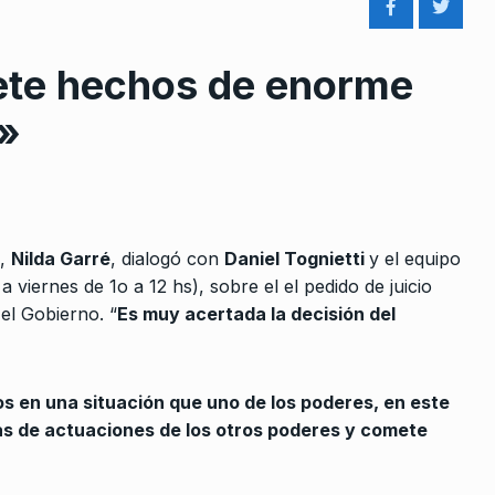
ete hechos de enorme
l»
rcoles:,
Los jovenes y las elecciones
8
 Horowicz y
COLUMNAS
13 De Agosto De 2025
n,
Nilda Garré
, dialogó con
Daniel Tognietti
y el equipo
Noviembre De
 a viernes de 1o a 12 hs), sobre el el pedido de juicio
 el Gobierno. “
Es muy acertada la decisión del
«No vienen solo por los
derechos humanos sino por
9
no de los
todo»
s en una situación que uno de los poderes, en este
BONAVITTA 530
4 De Julio De 2024
s de actuaciones de los otros poderes y comete
 2023
Héctor Ortíz: «En la Ciudad
10
tenemos falta de insumos»