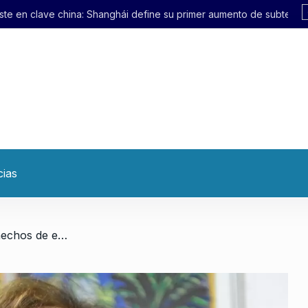
ái define su primer aumento de subte en 21 años
cias
/ Garré: «La Corte comete hechos de enorme gravedad institucional»