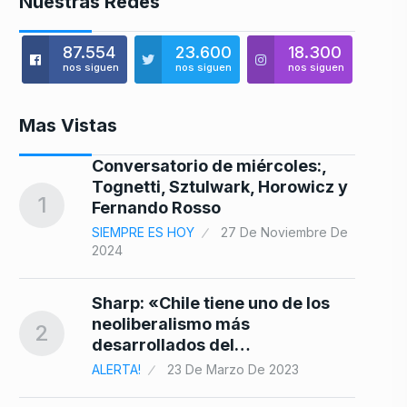
Nuestras Redes
87.554
23.600
18.300
nos siguen
nos siguen
nos siguen
Mas Vistas
Conversatorio de miércoles:,
8
Tognetti, Sztulwark, Horowicz y
1
Fernando Rosso
SIEMPRE ES HOY
27 De Noviembre De
2024
9
Sharp: «Chile tiene uno de los
neoliberalismo más
2
desarrollados del…
ALERTA!
23 De Marzo De 2023
10