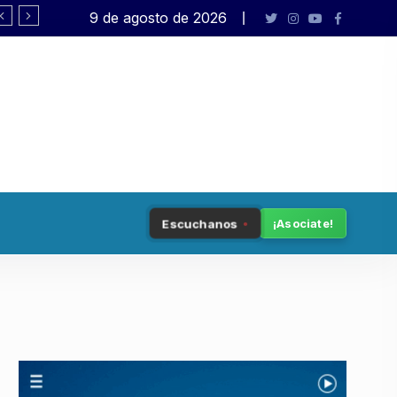
9 de agosto de 2026
Rafael Varela presenta «Big Bang»
Escuchanos
¡Asociate!