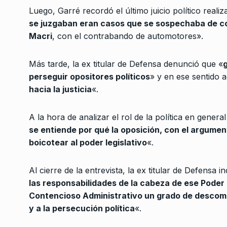
Víctor Hugo Morales:
Luego, Garré recordó el último juicio político realiz
3
ahora es el mejor art
se juzgaban eran casos que se sospechaba de co
LA GARCÍA
8 De Julio D
Macri
, con el contrabando de automotores».
Lía Méndez: “La no vi
Más tarde, la ex titular de Defensa denunció que «
g
la fuerza transforma
perseguir opositores políticos
» y en ese sentido 
4
CHARLAS TRASNOCHADAS
hacia la justicia
«.
Agosto De 2025
A la hora de analizar el rol de la política en general
Columna de internaci
se entiende por qué la oposición, con el argumento
5
Federico Montero
boicotear al poder legislativo
«.
CABALLERO DE DÍA
2 De
Al cierre de la entrevista, la ex titular de Defensa 
Malanca: «Las nueva
las responsabilidades de la cabeza de ese Poder J
generaciones tendrán
Contencioso Administrativo un grado de descompos
6
puertas más abiertas
y a la persecución política
«.
ALERTA!
30 De Marzo De