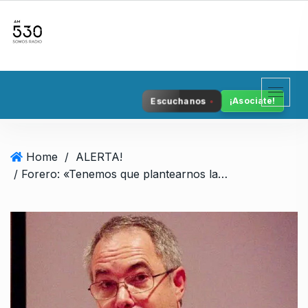
S
k
i
p
t
o
Escuchanos
¡Asociate!
c
o
n
Home
/
ALERTA!
t
/ Forero: «Tenemos que plantearnos la independencia nacional»
e
n
t