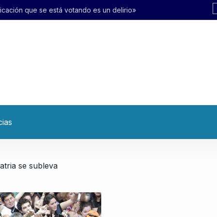
otando es un delirio»
cias
atria se subleva