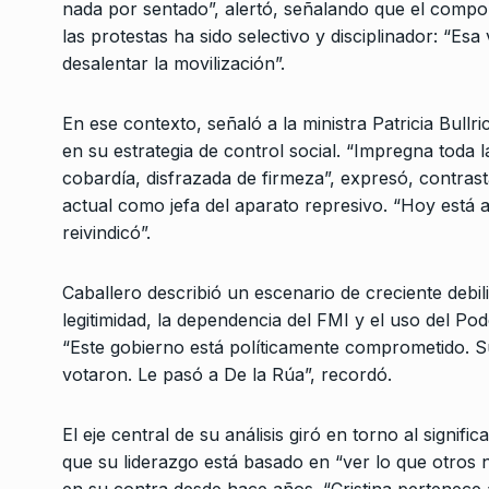
nada por sentado”, alertó, señalando que el compo
las protestas ha sido selectivo y disciplinador: “Esa
“Tenemos un gobiern
desalentar la movilización”.
en dirección totalme
7
al…
En ese contexto, señaló a la ministra Patricia Bullr
NOTICIAS 2
22 De Enero
en su estrategia de control social. “Impregna toda 
cobardía, disfrazada de firmeza”, expresó, contrast
actual como jefa del aparato represivo. “Hoy está a
reivindicó”.
Caballero describió un escenario de creciente debili
legitimidad, la dependencia del FMI y el uso del Po
“Este gobierno está políticamente comprometido. S
votaron. Le pasó a De la Rúa”, recordó.
El eje central de su análisis giró en torno al signifi
que su liderazgo está basado en “ver lo que otros 