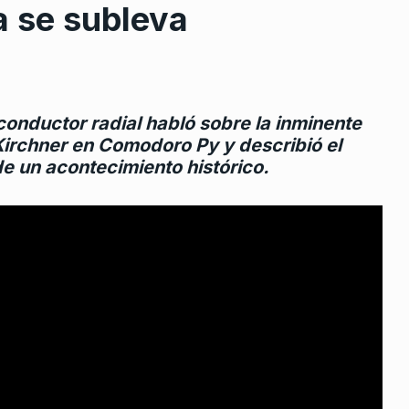
ia se subleva
conductor radial habló sobre la inminente
Kirchner en Comodoro Py y describió el
de un acontecimiento histórico.
rcoles:,
«Cristina no está ni muerta ni
 Horowicz y
presa, está viva y…
8
LA TARDE CON CARLOS POLIMENI
2
De Octubre De 2024
Noviembre De
«El INTA corre peligro y qued
n venda ni
completamente
9
pada –…
desnaturalizado de lo…
re De 2023
ALERTA!
28 De Marzo De 2025
ue Nisman
Fernando Peirano: «El concur