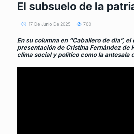
El subsuelo de la patr
17 De Junio De 2025
760
En su columna en “Caballero de día”, el 
presentación de Cristina Fernández de 
clima social y político como la antesala 
Conversatorio de mié
Tognetti, Sztulwark,
1
Fernando Rosso
SIEMPRE ES HOY
27 De 
2024
Horacio Verbitsky: Si
2
balanza pero con es
ALERTA!
24 De Septiemb
«No cabe duda de q