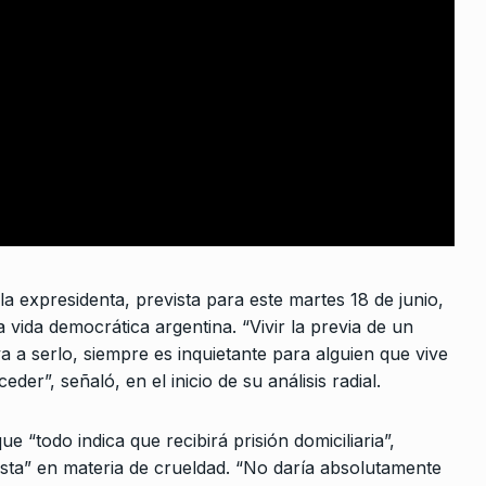
INNOVAR es un semillero de
10
creatividad…
 De 2026
ALERTA!
5 De Octubre De 2023
forma de
Octubre De
FMI cuando
 para…
la expresidenta, prevista para este martes 18 de junio,
e Marzo De
 vida democrática argentina. “Vivir la previa de un
 a serlo, siempre es inquietante para alguien que vive
der”, señaló, en el inicio de su análisis radial.
te Suprema
petente
que “todo indica que recibirá prisión domiciliaria”,
sta” en materia de crueldad. “No daría absolutamente
re De 2023