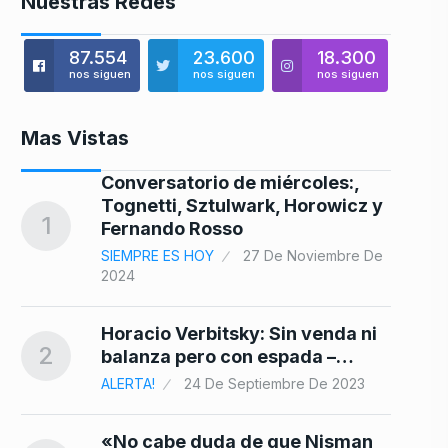
Nuestras Redes
87.554
23.600
18.300
nos siguen
nos siguen
nos siguen
Mas Vistas
Conversatorio de miércoles:,
Tognetti, Sztulwark, Horowicz y
8
1
Fernando Rosso
5
SIEMPRE ES HOY
27 De Noviembre De
2024
ará
Horacio Verbitsky: Sin venda ni
9
2
balanza pero con espada –…
ALERTA!
24 De Septiembre De 2023
so
«No cabe duda de que Nisman