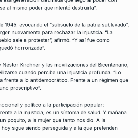
 a esa generación diezmada que llegó al poder con
se al mismo poder que intentó destruirla”.
 1945, evocando el “subsuelo de la patria sublevado”,
ger nuevamente para rechazar la injusticia. “La
eblo sale a protestar”, afirmó. “Y así fue como
 quedó horrorizada”.
 Néstor Kirchner y las movilizaciones del Bicentenario,
izarse cuando percibe una injusticia profunda. “Lo
 frente a lo antidemocrático. Frente a un régimen que
no proscriptivo”.
cional y político a la participación popular:
ente a la injusticia, es un síntoma de salud. Y mañana
n poquito, a la mujer que tanto nos dio. A la
e hoy sigue siendo perseguida y a la que pretenden