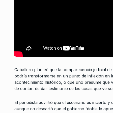
3
se suicidó»
NOTICIAS 2
19 De Enero
Desfinanciar es una 
eliminar
4
UNCATEGORIZED
22 De 
2024
Wado de Pedro: “El 
viene hace cagadas
5
Caballero planteó que la comparecencia judicial de 
CABALLERO DE DÍA
26 D
podría transformarse en un punto de inflexión en la
2025
acontecimiento histórico, o que uno presume que va
de contar, de dar testimonio de las cosas que ve suce
Domínguez: «La Cor
no es un órgano com
6
para…
El periodista advirtió que el escenario es incierto y 
aunque no descartó que el gobierno “doble la apue
ALERTA!
29 De Septiemb