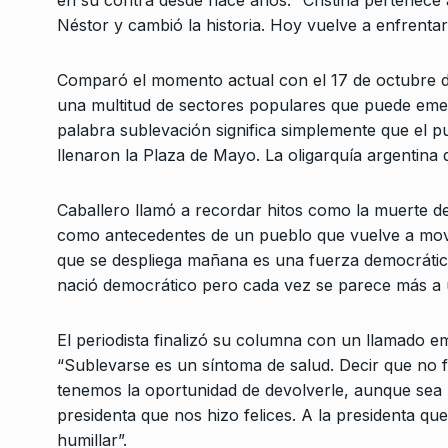
en su contra desde hace años. “Cristina pertenece
Néstor y cambió la historia. Hoy vuelve a enfrentar
Comparó el momento actual con el 17 de octubre de
una multitud de sectores populares que puede emer
palabra sublevación significa simplemente que el pu
llenaron la Plaza de Mayo. La oligarquía argentina
Caballero llamó a recordar hitos como la muerte de
como antecedentes de un pueblo que vuelve a movil
que se despliega mañana es una fuerza democrática
nació democrático pero cada vez se parece más a u
El periodista finalizó su columna con un llamado emo
“Sublevarse es un síntoma de salud. Decir que no fr
tenemos la oportunidad de devolverle, aunque sea u
presidenta que nos hizo felices. A la presidenta qu
humillar”.