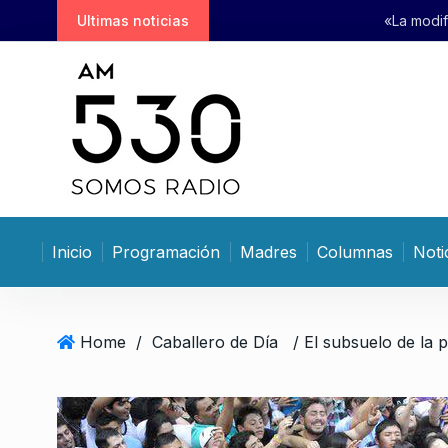
S
Ultimas noticias
«La modificación que se está v
k
i
p
t
o
c
o
n
t
Inicio
Programación
Madres
Columnas
Noti
e
n
t
Home
/
Caballero de Día
/ El subsuelo de la p