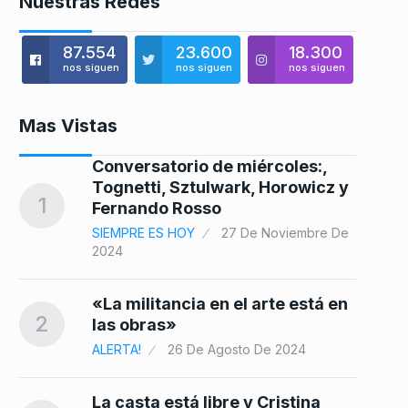
Nuestras Redes
87.554
23.600
18.300
nos siguen
nos siguen
nos siguen
Mas Vistas
e
Conversatorio de miércoles:,
Tognetti, Sztulwark, Horowicz y
8
1
Fernando Rosso
SIEMPRE ES HOY
27 De Noviembre De
2024
«La militancia en el arte está en
9
2
las obras»
ALERTA!
26 De Agosto De 2024
La casta está libre y Cristina