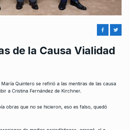
ras de la Causa Vialidad
rcoles:,
Macha: «Con la Ley Olimpia s
 Horowicz y
pueden diseñar políticas
8
públicas…
Noviembre De
ALERTA!
6 De Julio De 2023
aría Quintero se refirió a las mentiras de las causa
«El Gobierno piensa que la
ibir a Cristina Fernández de Kirchner.
rte está en
inversión social es un gasto»
9
CABALLERO DE DÍA
25 De Agosto De
ía obras que no se hicieron, eso es falso, quedó
e 2024
2025
Cristina