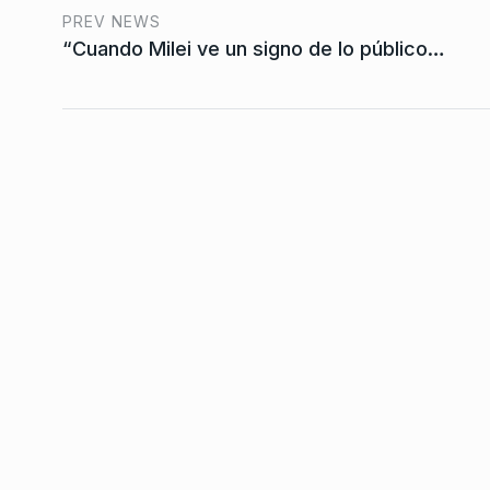
extranjerización imp
PREV NEWS
7
Estados Unidos»
“Cuando Milei ve un signo de lo público…
EL REGRESO DE LA 530
5
2026