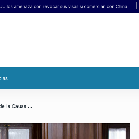
 sus visas si comercian con China
cias
/ El lawfare y las mentiras de la Causa Vialidad