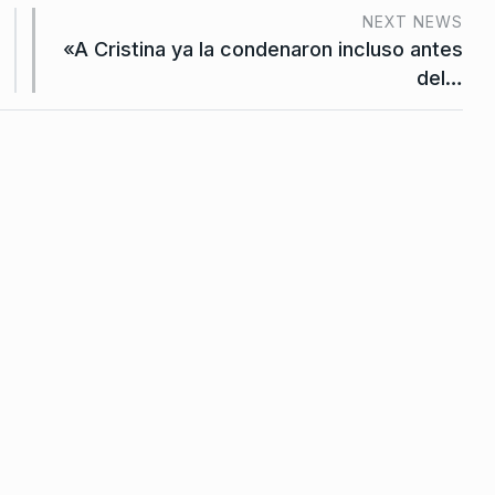
uesto por
NEXT NEWS
«A Cristina ya la condenaron incluso antes
del…
 De Agosto De