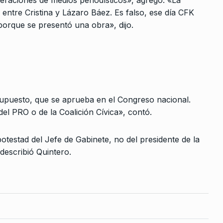
raciones de medios periodísticos», agregó. «La
«Violadores de autonomía»
10
entre Cristina y Lázaro Báez. Es falso, ese día CFK
COLUMNAS
2 De Septiembre De 20
 Julio De 2026
porque se presentó una obra», dijo.
ierno de
rimir la…
 2023
upuesto, que se aprueba en el Congreso nacional.
el PRO o de la Coalición Cívica», contó.
o De 2025
otestad del Jefe de Gabinete, no del presidente de la
escribió Quintero.
e un
a…
Agosto De