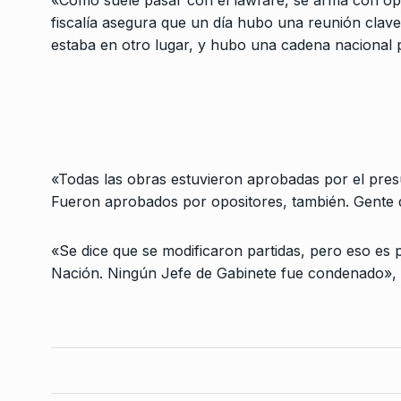
«Como suele pasar con el lawfare, se arma con ope
3
sigue presa
fiscalía asegura que un día hubo una reunión clave 
CABALLERO DE DÍA
31 De
estaba en otro lugar, y hubo una cadena nacional 
Ariel Ruarte: «El gob
4
Morales no puede rep
ALERTA!
29 De Junio De
«Todas las obras estuvieron aprobadas por el pres
Una para este lado
Fueron aprobados por opositores, también. Gente d
5
COLUMNAS
20 De Agost
«Se dice que se modificaron partidas, pero eso es p
Nación. Ningún Jefe de Gabinete fue condenado», d
«No votaría a favor d
proyecto de ley par
6
SIEMPRE ES HOY
29 De 
2024
«Es un proyecto de