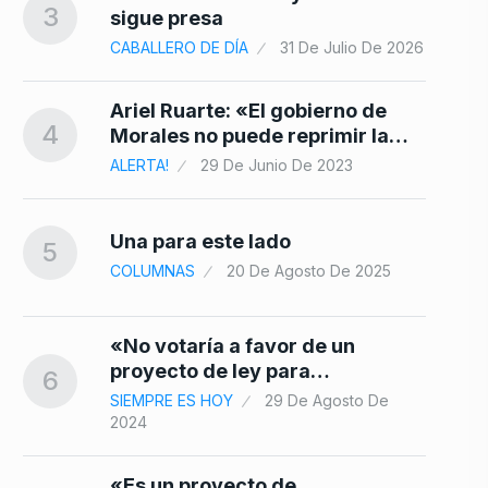
3
10
sigue presa
24
CABALLERO DE DÍA
31 De Julio De 2026
Ariel Ruarte: «El gobierno de
4
Morales no puede reprimir la…
ALERTA!
29 De Junio De 2023
Una para este lado
5
COLUMNAS
20 De Agosto De 2025
«No votaría a favor de un
proyecto de ley para…
6
SIEMPRE ES HOY
29 De Agosto De
2024
«Es un proyecto de