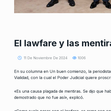
El lawfare y las menti
Conversatorio de mié
Tognetti, Sztulwark,
1
Fernando Rosso
11 De Noviembre De 2024
1006
SIEMPRE ES HOY
27 De 
2024
En su columna en Un buen comienzo, la periodista M
Vialidad, con la cual el Poder Judicial quiere proscr
«La militancia en el a
2
las obras»
«Es una causa plagada de mentiras. Se dijo que hab
ALERTA!
26 De Agosto D
demostrado que no fue así», explicó.
La casta está libre y 