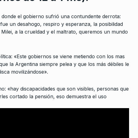
ers que…
“Milei es un fraude electoral”
10
e 2026
yer donde el gobierno sufrió una contundente derrota:
ALERTA!
3 De Septiembre De 2024
 fue un desahogo, respiro y esperanza, la posibilidad
s personas
 Milei, a la crueldad y el maltrato, queremos un mundo
nemos que
 2023
olítica: «Este gobiernos se viene metiendo con los mas
ue la Argentina siempre pelea y que los más débiles le
 es
isca movilizándose».
rupto»
o De 2025
erno: «hay discapacidades que son visibles, personas que
erles cortado la pensión, eso demuestra el uso
as masas
curas como
e 2024