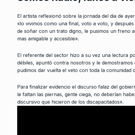
3
pandilla de influenc
LA GARCÍA
31 De Julio D
El artista reflexionó sobre la jornada del dia de a
«lo vivimos como una final, voto a voto, y después
Germán Ejarque: «La
de soñar con un trato digno, le pusimos un freno a
con discapacidad te
mas amigable y accesible».
4
ejercer el…
ALERTA!
30 De Junio De
El referente del sector hizo a su vez una lectura p
débiles, apuntó contra nosotros y le demostramos q
«El gobierno de Milei
pudimos dar vuelta el veto con toda la comunidad d
5
intrínsecamente cor
NOTICIAS 2
21 De Agost
Para finalizar evidencio el discurso falaz del gobi
le faltan las piernas, gente ciega, no deberían hab
discursivo que hicieron de los discapacitados».
«El sufrimiento de l
alimenta fuerzas os
6
la…
ALERTA!
29 De Agosto D