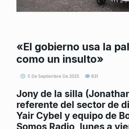
«El gobierno usa la pa
Conversatorio de mié
como un insulto»
Tognetti, Sztulwark,
1
Fernando Rosso
SIEMPRE ES HOY
27 De 
5 De Septiembre De 2025
831
2024
Jony de la silla (Jonathan
«Esto es un experimen
2
referente del sector de 
absurdo, nada al Es
ALERTA!
26 De Agosto D
Yair Cybel y equipo de B
Somos Radio, lunes a vie
«El país está gobern