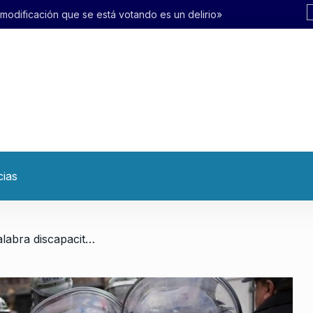
 votando es un delirio»
cias
/ «El gobierno usa la palabra discapacitado como un insulto»