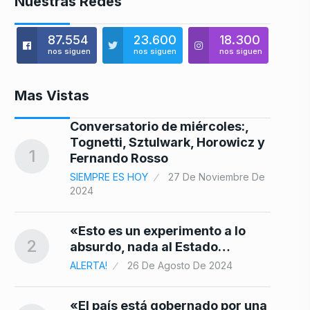
Nuestras Redes
87.554
23.600
18.300
nos siguen
nos siguen
nos siguen
Mas Vistas
Conversatorio de miércoles:,
Tognetti, Sztulwark, Horowicz y
8
1
Fernando Rosso
SIEMPRE ES HOY
27 De Noviembre De
2024
0:
«Esto es un experimento a lo
ad
2
9
absurdo, nada al Estado…
ALERTA!
26 De Agosto De 2024
«El país está gobernado por una