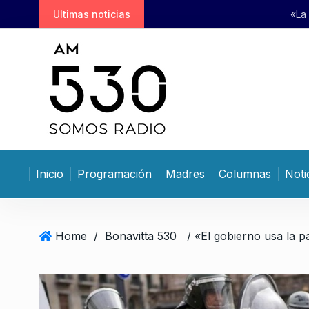
S
Ultimas noticias
«La modificación que se está
k
i
p
t
o
c
o
n
t
Inicio
Programación
Madres
Columnas
Noti
e
n
t
Home
/
Bonavitta 530