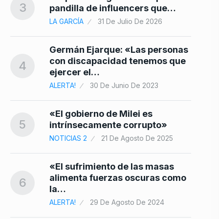
3
pandilla de influencers que…
10
LA GARCÍA
31 De Julio De 2026
Germán Ejarque: «Las personas
con discapacidad tenemos que
4
ejercer el…
ALERTA!
30 De Junio De 2023
«El gobierno de Milei es
5
intrínsecamente corrupto»
NOTICIAS 2
21 De Agosto De 2025
«El sufrimiento de las masas
alimenta fuerzas oscuras como
6
la…
ALERTA!
29 De Agosto De 2024