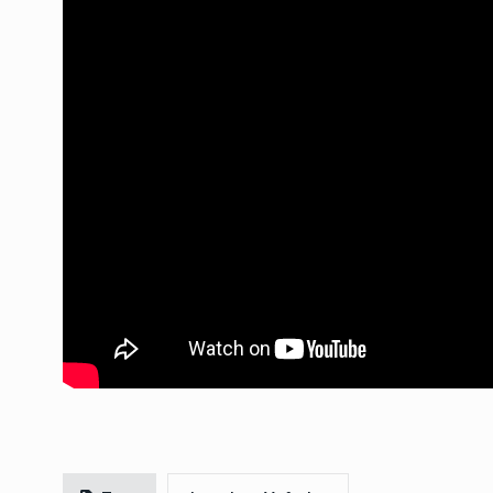
Entre Ríos: «Frigerio
negocios mientras mi
7
quedan sin…
NOTICIAS
6 De Agosto 