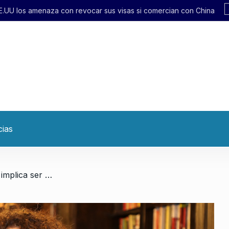
 sus visas si comercian con China
cias
/ Cynthia Edul: «La periferia implica ser un laboratorio del liberalismo»