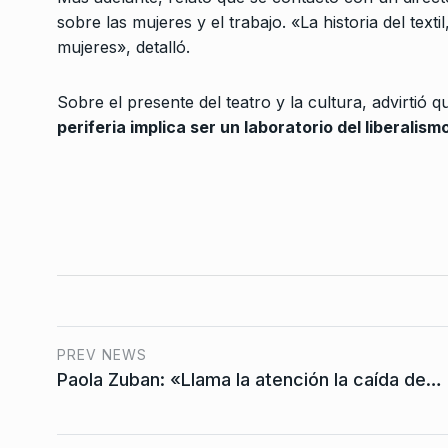
empieza un proceso 
sobre las mujeres y el trabajo. «La historia del texti
3
disolución…
mujeres», detalló.
ALERTA!
7 De Noviembre
Sobre el presente del teatro y la cultura, advirtió 
El gobierno de Milei 
periferia implica ser un laboratorio del liberalism
segunda Ley Bases
4
CABALLERO DE DÍA
23 D
2025
“Hay que poner guita 
5
bolsillo del laburante
ALERTA!
22 De Noviembr
PREV NEWS
Robert: «Un argentin
6
Paola Zuban: «Llama la atención la caída de…
no puede votar a qu
ALERTA!
13 De Noviembr