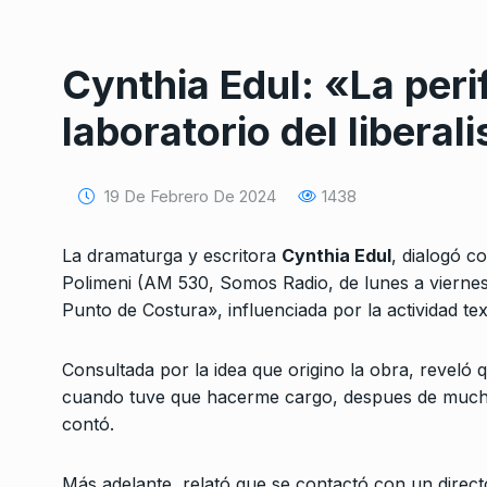
Cynthia Edul: «La perif
laboratorio del libera
19 De Febrero De 2024
1438
Conversatorio de mié
Tognetti, Sztulwark,
1
Fernando Rosso
La dramaturga y escritora
Cynthia Edul
, dialogó c
SIEMPRE ES HOY
27 De 
Polimeni (AM 530, Somos Radio, de lunes a viernes 
2024
Punto de Costura», influenciada por la actividad text
«Hago canciones por
Consultada por la idea que origino la obra, reveló
2
canal que encontré 
cuando tuve que hacerme cargo, despues de muchas 
ALERTA!
15 De Noviembr
contó.
Carlos Bianco: «Si ga
Más adelante, relató que se contactó con un direct