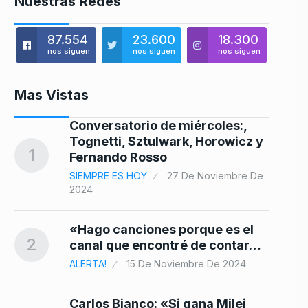
Nuestras Redes
87.554
23.600
18.300
nos siguen
nos siguen
nos siguen
Mas Vistas
Conversatorio de miércoles:,
a
8
Tognetti, Sztulwark, Horowicz y
1
024
Fernando Rosso
SIEMPRE ES HOY
27 De Noviembre De
2024
9
«Hago canciones porque es el
2
canal que encontré de contar…
ALERTA!
15 De Noviembre De 2024
Carlos Bianco: «Si gana Milei