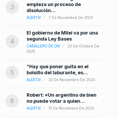
10
empieza un proceso de
3
9
disolución…
ALERTA!
7 De Noviembre De 2023
El gobierno de Milei va por una
segunda Ley Bases
4
CABALLERO DE DÍA
23 De Octubre De
2025
“Hay que poner guita en el
5
bolsillo del laburante, es…
ALERTA!
22 De Noviembre De 2024
Robert: «Un argentino de bien
6
no puede votar a quien…
ALERTA!
13 De Noviembre De 2023