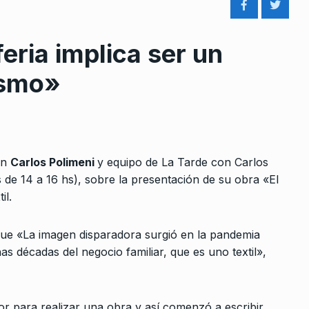
eria implica ser un
lismo»
rcoles:,
Otra vez sopa colaboracionist
8
 Horowicz y
COLUMNAS
26 De Noviembre De 2
on
Carlos Polimeni
y equipo de La Tarde con Carlos
Noviembre De
de 14 a 16 hs), sobre la presentación de su obra «El
il.
López: «Afirmando la propia
identidad es cuando logras
9
que es el
construir mayoría»
 que «La imagen disparadora surgió en la pandemia
de contar…
décadas del negocio familiar, que es uno textil»,
ALERTA!
17 De Noviembre De 2023
e De 2024
«La marca de La Libertad
na Milei
Avanza pesó más que las…
or para realizar una obra y así comenzó a escribir