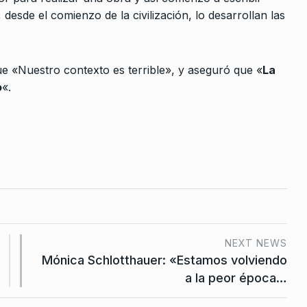
10
de
l, desde el comienzo de la civilización, lo desarrollan las
LA TARDE CON CARLOS POLIMENI
2
De Octubre De 2025
 De 2023
que «Nuestro contexto es terrible», y aseguró que «
La
va por una
o
«.
e Octubre De
en el
, es…
e De 2024
NEXT NEWS
o de bien
Mónica Schlotthauer: «Estamos volviendo
ien…
a la peor época…
e De 2023