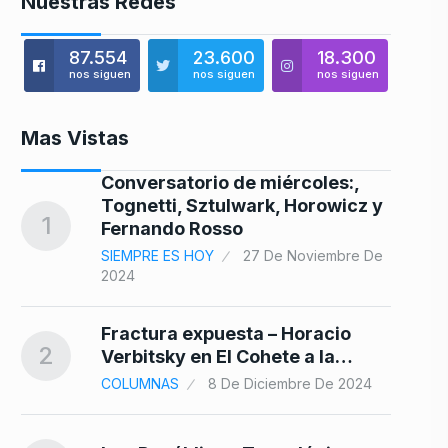
Nuestras Redes
87.554
23.600
18.300
nos siguen
nos siguen
nos siguen
Mas Vistas
lla
Conversatorio de miércoles:,
8
Tognetti, Sztulwark, Horowicz y
1
Fernando Rosso
SIEMPRE ES HOY
27 De Noviembre De
2024
9
Fractura expuesta – Horacio
2
Verbitsky en El Cohete a la…
COLUMNAS
8 De Diciembre De 2024
la
10