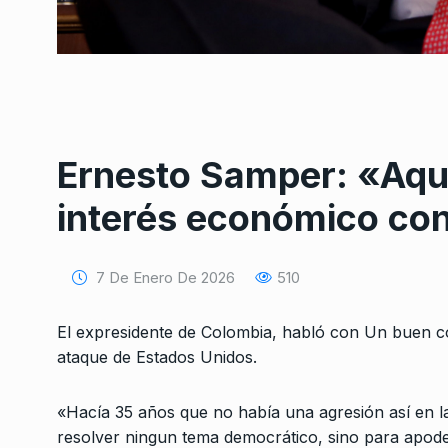
Ernesto Samper: «Aquí
Conversatorio de mié
Tognetti, Sztulwark,
interés económico con 
1
Fernando Rosso
SIEMPRE ES HOY
27 De 
2024
7 De Enero De 2026
510
El expresidente de Colombia, habló con Un buen c
Fractura expuesta – 
2
Verbitsky en El Cohet
ataque de Estados Unidos.
COLUMNAS
8 De Diciem
«Hacía 35 años que no había una agresión así en l
resolver ningun tema democrático, sino para apoder