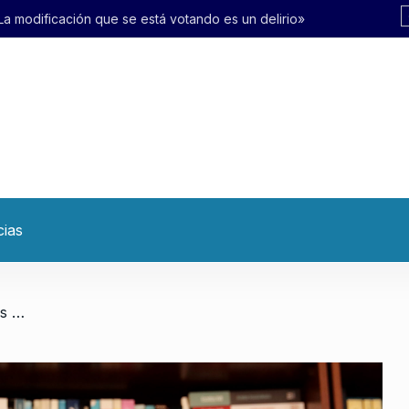
otando es un delirio»
cias
/ Ernesto Samper: «Aquí lo que hay es un interés económico con disfraz militar»