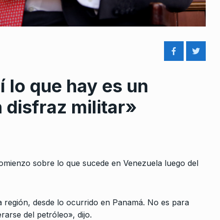
 lo que hay es un
rcoles:,
Boron: «Hay que ganar la bata
8
 Horowicz y
del 19 de noviembre,…
disfraz militar»
ALERTA!
7 De Diciembre De 2023
Noviembre De
Antifa
9
COLUMNAS
24 De Junio De 2025
omienzo sobre lo que sucede en Venezuela luego del
Horacio
e a la…
bre De 2024
«El voto a Milei fue un error y 
a región, desde lo ocurrido en Panamá. No es para
10
gente…
arse del petróleo», dijo.