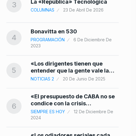
4
La «República» Tecnológica
3
COLUMNAS
23 De Abril De 2026
Bonavitta en 530
4
PROGRAMACIÓN
6 De Diciembre De
2023
«Los dirigentes tienen que
5
entender que la gente vale la…
NOTICIAS 2
20 De Junio De 2025
«El presupuesto de CABA no se
condice con la crisis…
6
SIEMPRE ES HOY
12 De Diciembre De
2024
«Los odiadores seriales cada