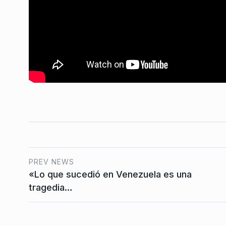
vez que ven una repr
7
tienen…
BONAVITTA 530
28 De A
PREV NEWS
«Lo que sucedió en Venezuela es una
tragedia…