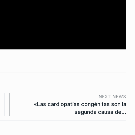
esión
bril De 2026
NEXT NEWS
«Las cardiopatías congénitas son la
segunda causa de…