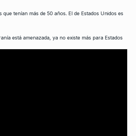
NOTICIAS 2
17 De Diciembre De 202
ológica
De 2026
es que tenían más de 50 años. El de Estados Unidos es
ranía está amenazada, ya no existe más para Estados
iciembre De
en que
e vale la…
 De 2025
CABA no se
…
Diciembre De
les cada