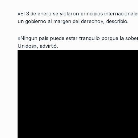
La «República» Tecn
3
COLUMNAS
23 De Abril 
«El 3 de enero se violaron principios internacional
un gobierno al margen del derecho», describió.
Bonavitta en 530
4
«Ningun país puede estar tranquilo porque la sobe
PROGRAMACIÓN
6 De D
Unidos», advirtió.
2023
«Los dirigentes tien
5
entender que la gent
NOTICIAS 2
20 De Junio
«El presupuesto de 
condice con la crisis
6
SIEMPRE ES HOY
12 De 
2024
«Los odiadores seria