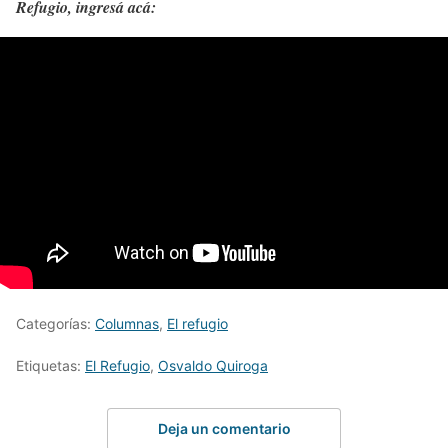
Refugio, ingresá acá:
Categorías:
Columnas
,
El refugio
Etiquetas:
El Refugio
,
Osvaldo Quiroga
Deja un comentario