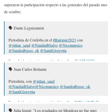
superaron la participación respecto a las generales del pasado mes
de octubre.
🗣️ Dante Leguizamón
Periodista de Córdoba en el
#Balotaje2023
con
@julian_saud
@NataliaBSalvo
@Nicomarsico
@SandraRusso_ok
@SantiGiorgetta
Escuchá la entrevista completa
https://t.co/JfaMT4HllF
🗣️ Juan Carlos Bettanin
— Somos Radio AM 530 (@somosradioam530)
November
19, 2023
Periodista, con
@julian_saud
@NataliaBSalvo
@Nicomarsico
@SandraRusso_ok
@SantiGiorgetta
Escuchá la entrevista completa
https://t.co/D7Vn6ZdTpH
🗣️ Julia Izumi: "Los resultados en Mendoza no fue muy
— Somos Radio AM 530 (@somosradioam530)
November