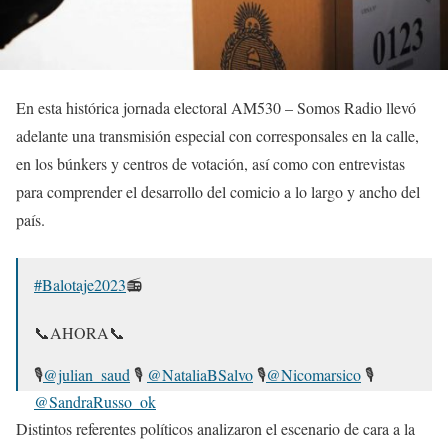
En esta histórica jornada electoral AM530 – Somos Radio llevó
adelante una transmisión especial con corresponsales en la calle,
en los búnkers y centros de votación, así como con entrevistas
para comprender el desarrollo del comicio a lo largo y ancho del
país.
#Balotaje2023
📻
📞AHORA📞
🎙
@julian_saud
🎙
@NataliaBSalvo
🎙️
@Nicomarsico
🎙️
@SandraRusso_ok
#SomosRadio
#AM530
#BuscamosLaVerdadSiempre
Distintos referentes políticos analizaron el escenario de cara a la
pic.twitter.com/ltJH2Vo2DC