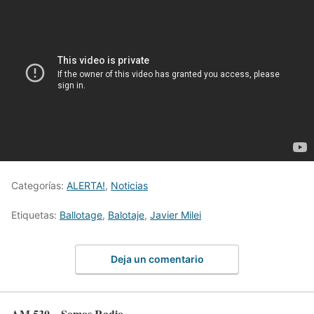
Categorías:
ALERTA!
,
Noticias
Etiquetas:
Ballotage
,
Balotaje
,
Javier Milei
Deja un comentario
AM 530 – Somos Radio