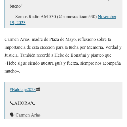
19, 2023
bueno"
— Somos Radio AM 530 (@somosradioam530)
November
19, 2023
Carmen Arias, madre de Plaza de Mayo, reflexionó sobre la
importancia de esta elección para la lucha por Memoria, Verdad y
Justicia. También recordó a Hebe de Bonafini y planteó que
«Hebe sigue siendo nuestra guía y fuerza, siempre nos acompaña
mucho».
#Balotaje2023
📻
📞AHORA📞
🗣️ Carmen Arias