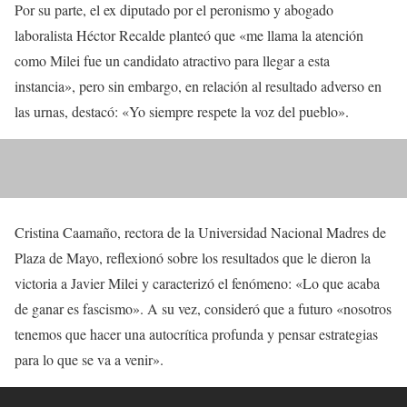
Madre de Plaza de Mayo
Por su parte, el ex diputado por el peronismo y abogado
laboralista Héctor Recalde planteó que «me llama la atención
🎙
@julian_saud
🎙
@NataliaBSalvo
🎙️
@Nicomarsico
como Milei fue un candidato atractivo para llegar a esta
🎙️
@SandraRusso_ok
🎙️
@SantiGiorgetta
#SomosRadio
instancia», pero sin embargo, en relación al resultado adverso en
#AM530
#BuscamosLaVerdadSiempre
pic.twitter.com/dhVwyKa8P7
las urnas, destacó: «Yo siempre respete la voz del pueblo».
— Somos Radio AM 530 (@somosradioam530)
November
19, 2023
Cristina Caamaño, rectora de la Universidad Nacional Madres de
Plaza de Mayo, reflexionó sobre los resultados que le dieron la
victoria a Javier Milei y caracterizó el fenómeno: «Lo que acaba
de ganar es fascismo». A su vez, consideró que a futuro «nosotros
tenemos que hacer una autocrítica profunda y pensar estrategias
para lo que se va a venir».