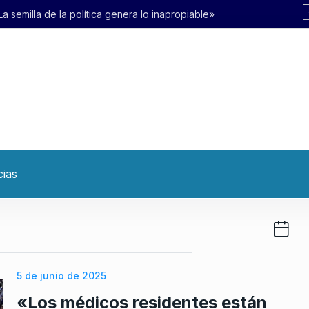
a genera lo inapropiable»
cias
5 de junio de 2025
«Los médicos residentes están