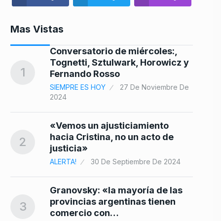
Mas Vistas
Conversatorio de miércoles:,
8
Tognetti, Sztulwark, Horowicz y
1
Fernando Rosso
SIEMPRE ES HOY
27 De Noviembre De
2024
9
«Vemos un ajusticiamiento
hacia Cristina, no un acto de
2
justicia»
ALERTA!
30 De Septiembre De 2024
n
y
10
Granovsky: «la mayoría de las
provincias argentinas tienen
3
De
comercio con…