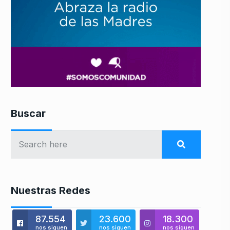
Buscar
Nuestras Redes
87.554
23.600
18.300
nos siguen
nos siguen
nos siguen