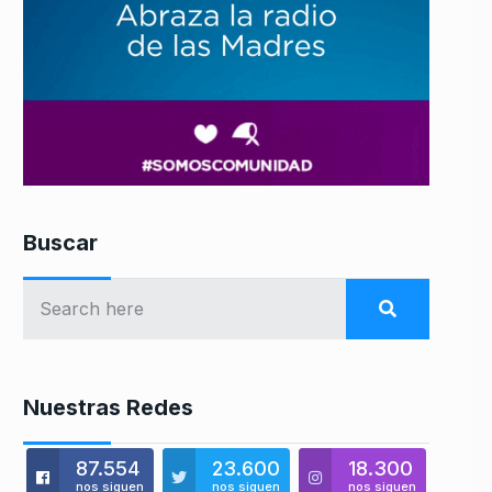
Buscar
Nuestras Redes
87.554
23.600
18.300
nos siguen
nos siguen
nos siguen