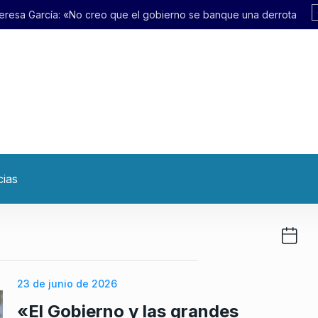
o que el gobierno se banque una derrota»
cias
23 de junio de 2026
«El Gobierno y las grandes