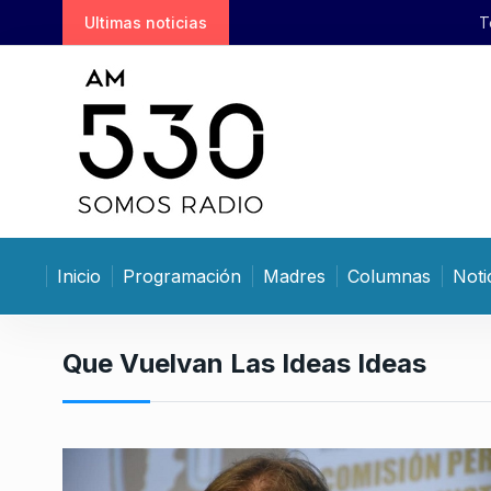
S
Ultimas noticias
Teresa García: «No cre
k
i
p
t
o
c
o
n
t
Inicio
Programación
Madres
Columnas
Noti
e
n
t
Que Vuelvan Las Ideas Ideas