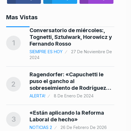
Mas Vistas
tar
Conversatorio de miércoles:,
o
Tognetti, Sztulwark, Horowicz y
8
1
Fernando Rosso
SIEMPRE ES HOY
27 De Noviembre De
2024
9
Ragendorfer: «Capuchetti le
puso el gancho al
2
sobreseimiento de Rodríguez…
ALERTA!
8 De Enero De 2024
os
10
«Están aplicando la Reforma
3
Laboral de hecho»
NOTICIAS 2
26 De Febrero De 2026