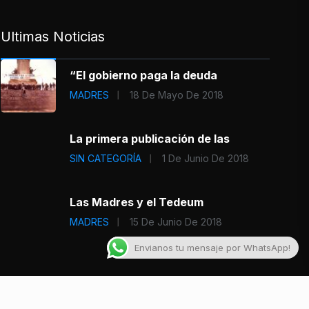
Ultimas Noticias
“El gobierno paga la deuda
MADRES
18 De Mayo De 2018
La primera publicación de las
SIN CATEGORÍA
1 De Junio De 2018
Las Madres y el Tedeum
MADRES
15 De Junio De 2018
Envianos tu mensaje por WhatsApp!
About
Advertise
Privacy & Policy
Contact