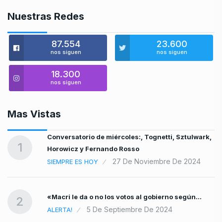
Nuestras Redes
87.554
23.600
nos siguen
nos siguen
18.300
nos siguen
Mas Vistas
Conversatorio de miércoles:, Tognetti, Sztulwark,
1
Horowicz y Fernando Rosso
4
27 De Noviembre De 2024
SIEMPRE ES HOY
«Macri le da o no los votos al gobierno según…
2
5 De Septiembre De 2024
ALERTA!