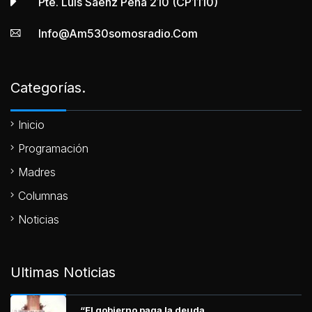
Pte. Luis Sáenz Peña 210 (CP1110)
Info@am530somosradio.com
Categorías.
Inicio
Programación
Madres
Columnas
Noticias
Ultimas Noticias
“El gobierno paga la deuda