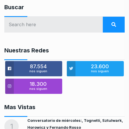
Buscar
Nuestras Redes
87.554
23.600
nos siguen
nos siguen
18.300
nos siguen
Mas Vistas
Conversatorio de miércoles:, Tognetti, Sztulwark,
1
Horowicz y Fernando Rosso