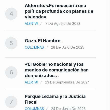
Alderete: «Es necesaria una
política profunda con planes de
4
vivienda»
ALERTA!
7 De Agosto De 2023
Gaza. El Hambre.
5
COLUMNAS
28 De Julio De 2025
«El Gobierno nacional y los
medios de comunicación han
6
demonizados…
ALERTA!
23 De Septiembre De 2024
Parque Lezama y la Justicia
7
Fiscal
COLUMNAS
24 De Junio De 2026