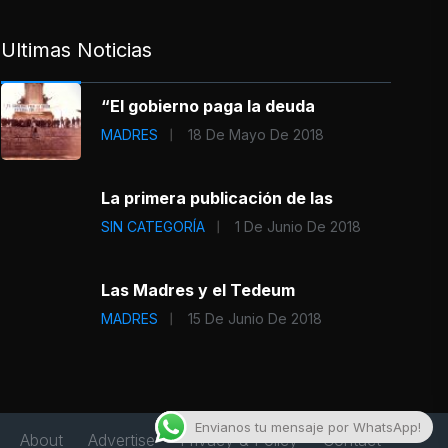
Ultimas Noticias
“El gobierno paga la deuda
MADRES
18 De Mayo De 2018
La primera publicación de las
SIN CATEGORÍA
1 De Junio De 2018
Las Madres y el Tedeum
MADRES
15 De Junio De 2018
Envianos tu mensaje por WhatsApp!
About
Advertise
Privacy & Policy
Contact