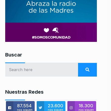
Buscar
Nuestras Redes
87.554
23.600
18.300
nos siguen
nos siguen
nos siguen