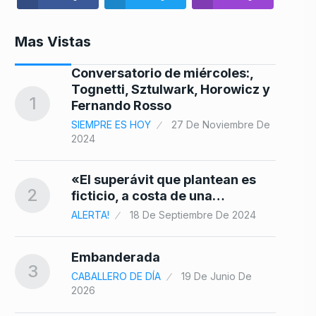
Mas Vistas
ue
Conversatorio de miércoles:,
Tognetti, Sztulwark, Horowicz y
8
1
Fernando Rosso
SIEMPRE ES HOY
27 De Noviembre De
2024
mo
9
«El superávit que plantean es
2
ficticio, a costa de una…
ALERTA!
18 De Septiembre De 2024
le
Embanderada
10
3
CABALLERO DE DÍA
19 De Junio De
bre
2026