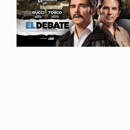
Conversatorio de mié
Tognetti, Sztulwark,
1
Fernando Rosso
SIEMPRE ES HOY
27 De 
2024
«El superávit que pla
2
ficticio, a costa de 
ALERTA!
18 De Septiemb
Embanderada
3
CABALLERO DE DÍA
19 D
2026