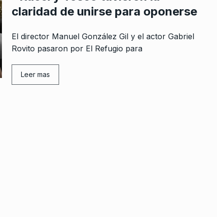
claridad de unirse para oponerse
El director Manuel González Gil y el actor Gabriel
Rovito pasaron por El Refugio para
rcoles:,
Rossi: «La única agrupación q
 Horowicz y
defiende los derechos que
8
tenemos…
Leer mas
Noviembre De
ALERTA!
14 De Agosto De 2023
«La gran virtud del Capitalis
9
ntean es
actual es la explotación de…
una…
BONAVITTA 530
31 De Julio De 2025
re De 2024
“No podemos naturalizar que 
peguen a los jubilados y…
10
e Junio De
UN BUEN COMIENZO
26 De Septiem
De 2024