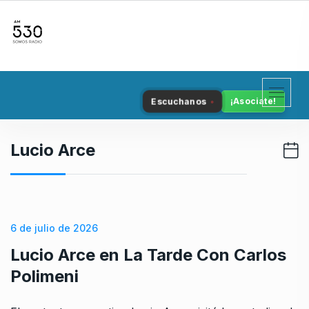
S
k
i
p
t
o
Escuchanos
¡Asociate!
c
o
n
Lucio Arce
t
e
n
t
6 de julio de 2026
Lucio Arce en La Tarde Con Carlos
Polimeni