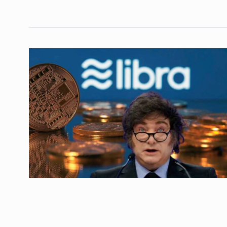
La gran estafa
4
ALERTA!
24 De Septiemb
Radiografía de un paí
5
CABALLERO DE DÍA
27 D
2025
Diego Golombek: «Lo
más desarrollados s
6
son porque…
ALERTA!
16 De Agosto D
Nueva Marcha Feder
7
Universitaria
COLUMNAS
11 De Mayo 