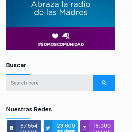
Buscar
Nuestras Redes
87.554
23.600
18.300
nos siguen
nos siguen
nos siguen