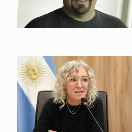
Conversatorio de mié
Tognetti, Sztulwark,
1
Fernando Rosso
SIEMPRE ES HOY
27 De 
2024
Villamil: «Siento que 
2
tiene que ver con ha
ALERTA!
9 De Agosto De
«Milei viene a impone
3
modelo social y destr
NOTICIAS 2
5 De Mayo 