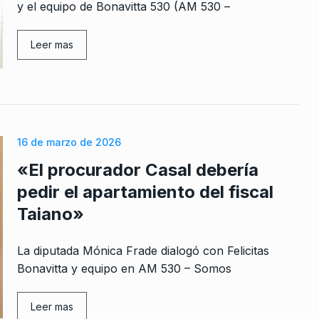
y el equipo de Bonavitta 530 (AM 530 –
Leer mas
rcoles:,
«El RIGI bonaerense está a la
8
 Horowicz y
inversa del espíritu del…
ALERTA!
27 De Septiembre De 2024
Noviembre De
16 de marzo de 2026
Doble vara: el escándalo de
9
«El procurador Casal debería
Iguacel en Vialidad que la…
el arte
CABALLERO DE DÍA
1 De Julio De 20
pedir el apartamiento del fiscal
cer…
Taiano»
 2023
Lucas Ghi: «Se viene una etap
10
de estabilidad y una…
La diputada Mónica Frade dialogó con Felicitas
r un
ALERTA!
23 De Agosto De 2023
Bonavitta y equipo en AM 530 – Somos
uir la…
De 2026
Leer mas