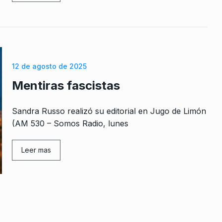
re De 2024
s roto
12 de agosto de 2025
e Junio De
Mentiras fascistas
Sandra Russo realizó su editorial en Jugo de Limón
s países
(AM 530 – Somos Radio, lunes
on como
Leer mas
e 2023
al
De 2026