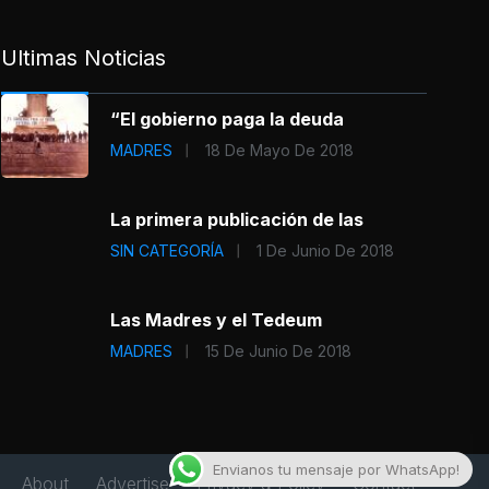
Ultimas Noticias
“El gobierno paga la deuda
MADRES
18 De Mayo De 2018
La primera publicación de las
SIN CATEGORÍA
1 De Junio De 2018
Las Madres y el Tedeum
MADRES
15 De Junio De 2018
Envianos tu mensaje por WhatsApp!
About
Advertise
Privacy & Policy
Contact