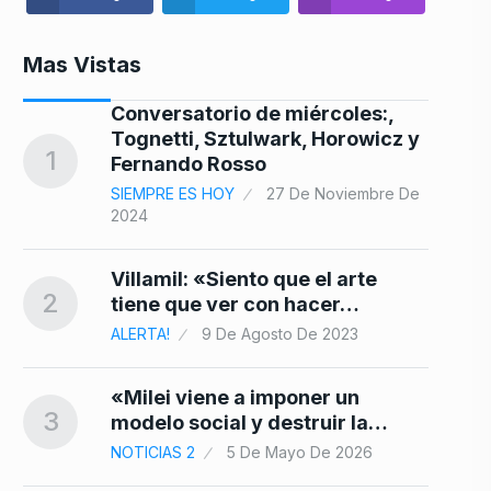
Mas Vistas
Conversatorio de miércoles:,
8
Tognetti, Sztulwark, Horowicz y
1
Fernando Rosso
SIEMPRE ES HOY
27 De Noviembre De
2024
9
Villamil: «Siento que el arte
25
2
tiene que ver con hacer…
ALERTA!
9 De Agosto De 2023
a
10
«Milei viene a imponer un
3
modelo social y destruir la…
NOTICIAS 2
5 De Mayo De 2026