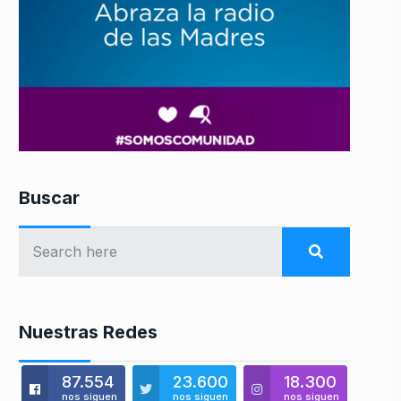
Buscar
Nuestras Redes
87.554
23.600
18.300
nos siguen
nos siguen
nos siguen