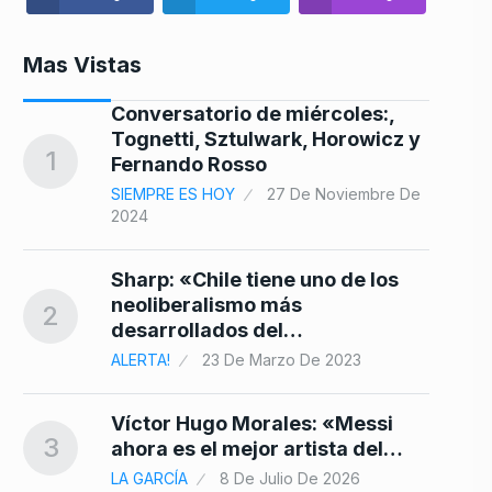
Mas Vistas
Conversatorio de miércoles:,
8
Tognetti, Sztulwark, Horowicz y
1
Fernando Rosso
SIEMPRE ES HOY
27 De Noviembre De
2024
9
Sharp: «Chile tiene uno de los
neoliberalismo más
2
desarrollados del…
ALERTA!
23 De Marzo De 2023
10
Víctor Hugo Morales: «Messi
3
ahora es el mejor artista del…
LA GARCÍA
8 De Julio De 2026