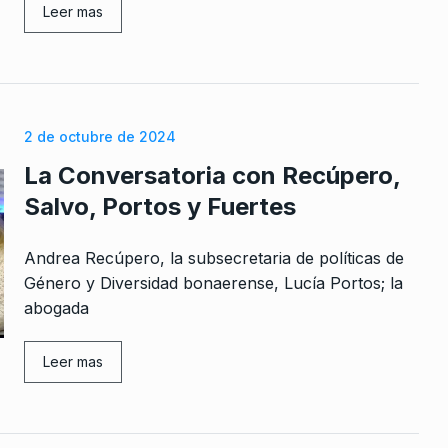
Leer mas
olencia es
dora”
11 De
2 de octubre de 2024
La Conversatoria con Recúpero,
onales de
Salvo, Portos y Fuertes
 Julio De 2024
Andrea Recúpero, la subsecretaria de políticas de
s
Género y Diversidad bonaerense, Lucía Portos; la
 las
abogada
, a…
 2023
Leer mas
 libros, se
s»