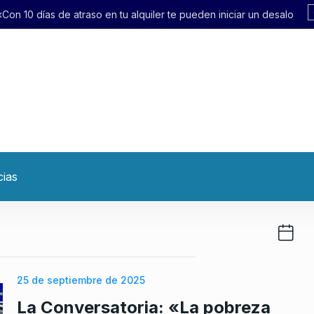
alquiler te pueden iniciar un desalojo exprés»
cias
25 de septiembre de 2025
La Conversatoria: «La pobreza