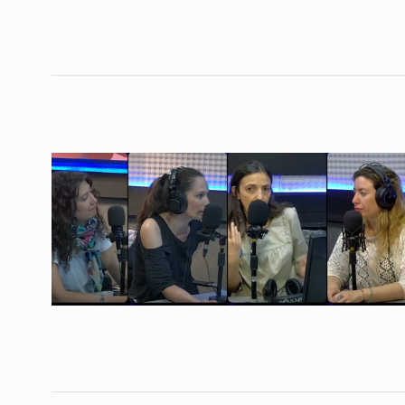
Lía Méndez: “La no vi
la fuerza transforma
4
CHARLAS TRASNOCHADAS
Agosto De 2025
Columna de internaci
5
Federico Montero
CABALLERO DE DÍA
2 De
Malanca: «Las nueva
generaciones tendrán
6
puertas más abiertas
ALERTA!
30 De Marzo De
«Si se publican menos
difunden menos idea
7