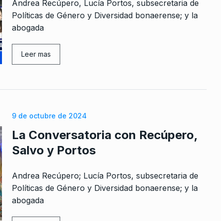
Andrea Recúpero, Lucía Portos, subsecretaria de
Políticas de Género y Diversidad bonaerense; y la
abogada
rcoles:,
Leer mas
Los jovenes y las elecciones
8
 Horowicz y
COLUMNAS
13 De Agosto De 2025
Noviembre De
«No vienen solo por los
derechos humanos sino por
9 de octubre de 2024
9
no de los
todo»
La Conversatoria con Recúpero,
BONAVITTA 530
4 De Julio De 2024
Salvo y Portos
 2023
Héctor Ortíz: «En la Ciudad
Andrea Recúpero; Lucía Portos, subsecretaria de
10
tenemos falta de insumos»
Políticas de Género y Diversidad bonaerense; y la
 «Messi
ALERTA!
5 De Abril De 2023
abogada
ista del…
e 2026