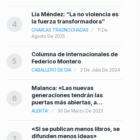
Lía Méndez: “La no violencia es
la fuerza transformadora”
4
CHARLAS TRASNOCHADAS
11 De
Agosto De 2025
Columna de internacionales de
5
Federico Montero
CABALLERO DE DÍA
2 De Julio De 2024
Malanca: «Las nuevas
generaciones tendrán las
6
puertas más abiertas, a…
ALERTA!
30 De Marzo De 2023
«Si se publican menos libros, se
difunden menos ideas»
7