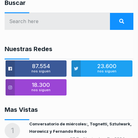
Buscar
Nuestras Redes
87.554
23.600
nos siguen
nos siguen
18.300
nos siguen
Mas Vistas
es
Conversatorio de miércoles:, Tognetti, Sztulwark,
1
Horowicz y Fernando Rosso