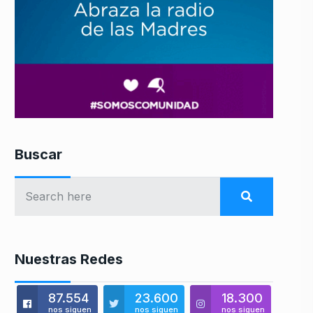
Buscar
Nuestras Redes
87.554
23.600
18.300
nos siguen
nos siguen
nos siguen