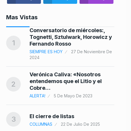
Mas Vistas
Conversatorio de miércoles:,
Tognetti, Sztulwark, Horowicz y
8
1
Fernando Rosso
9
SIEMPRE ES HOY
27 De Noviembre De
2024
Verónica Caliva: «Nosotros
9
entendemos que el Litio y el
2
Cobre…
ALERTA!
5 De Mayo De 2023
de
10
El cierre de listas
3
COLUMNAS
22 De Julio De 2025