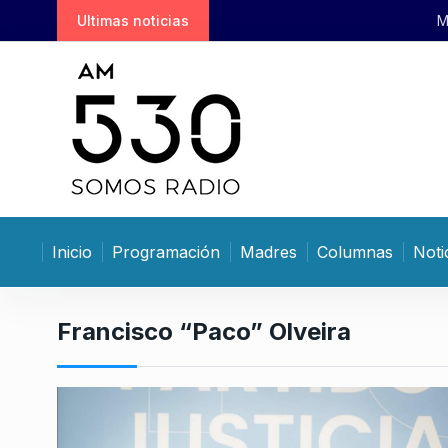
S
Ultimas noticias
Movilizar, movilizar
k
i
p
t
o
c
o
n
t
Inicio
Programación
Madres
Columnas
Noti
e
n
t
Francisco “Paco” Olveira