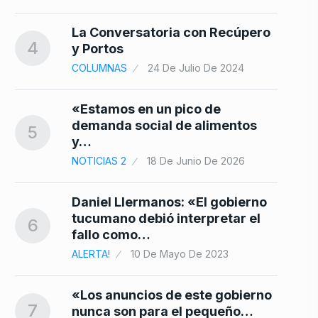
La Conversatoria con Recúpero
4
y Portos
COLUMNAS
24 De Julio De 2024
«Estamos en un pico de
demanda social de alimentos
5
y…
NOTICIAS 2
18 De Junio De 2026
Daniel Llermanos: «El gobierno
tucumano debió interpretar el
6
fallo como…
ALERTA!
10 De Mayo De 2023
«Los anuncios de este gobierno
7
nunca son para el pequeño…