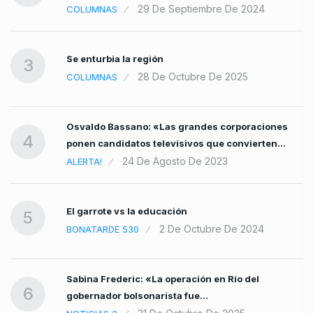
re
29 De Septiembre De 2024
COLUMNAS
Se enturbia la región
3
28 De Octubre De 2025
COLUMNAS
Osvaldo Bassano: «Las grandes corporaciones
4
ponen candidatos televisivos que convierten…
24 De Agosto De 2023
ALERTA!
El garrote vs la educación
5
2 De Octubre De 2024
BONATARDE 530
Sabina Frederic: «La operación en Río del
6
gobernador bolsonarista fue…