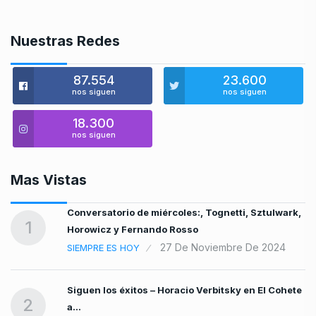
Nuestras Redes
87.554
23.600
nos siguen
nos siguen
18.300
nos siguen
Mas Vistas
Conversatorio de miércoles:, Tognetti, Sztulwark,
1
Horowicz y Fernando Rosso
27 De Noviembre De 2024
SIEMPRE ES HOY
Siguen los éxitos – Horacio Verbitsky en El Cohete
2
a…