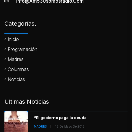
Info@am530somosradio.com
Categorías.
Inicio
Programación
Madres
Columnas
Noticias
Ultimas Noticias
“El gobierno paga la deuda
MADRES
18 De Mayo De 2018