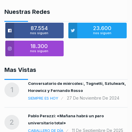
Nuestras Redes
87.554
23.600
nos siguen
nos siguen
18.300
nos siguen
Mas Vistas
y
Conversatorio de miércoles:, Tognetti, Sztulwark,
1
Horowicz y Fernando Rosso
27 De Noviembre De 2024
SIEMPRE ES HOY
Pablo Perazzi: «Mañana habrá un paro
2
universitario total»
11 De Septiembre De 2025
CABALLERO DE DÍA