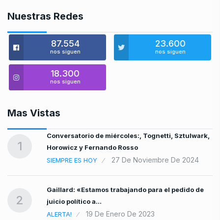
Nuestras Redes
87.554
23.600
nos siguen
nos siguen
18.300
nos siguen
Mas Vistas
u
Conversatorio de miércoles:, Tognetti, Sztulwark,
1
Horowicz y Fernando Rosso
27 De Noviembre De 2024
SIEMPRE ES HOY
Gaillard: «Estamos trabajando para el pedido de
2
juicio político a…
19 De Enero De 2023
ALERTA!