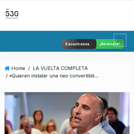
S
k
i
p
t
o
Escuchanos
¡Asociate!
c
o
n
Home
/
LA VUELTA COMPLETA
t
/ «Quieren instalar una neo convertibilidad como en los ’90 «
e
n
t