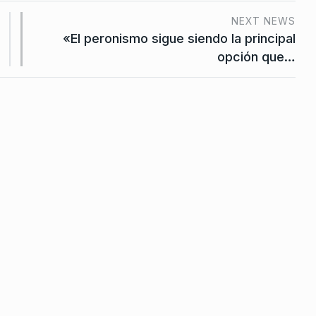
s narcos
NEXT NEWS
s, no en…
«El peronismo sigue siendo la principal
e Mayo De
opción que…