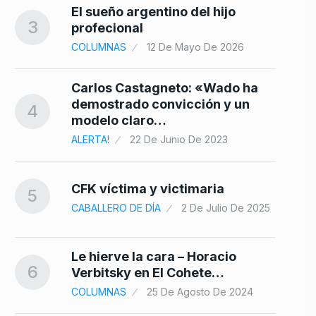
10
El sueño argentino del hijo
3
profecional
COLUMNAS
12 De Mayo De 2026
Carlos Castagneto: «Wado ha
demostrado convicción y un
4
modelo claro…
ALERTA!
22 De Junio De 2023
CFK víctima y victimaria
5
CABALLERO DE DÍA
2 De Julio De 2025
Le hierve la cara – Horacio
6
Verbitsky en El Cohete…
COLUMNAS
25 De Agosto De 2024