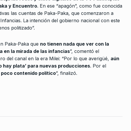
10
 hijo
para los jubilados…
Paka y Encuentro
. En ese “apagón”, como fue conocida
activas las cuentas de Paka-Paka, que comenzaron a
ALERTA!
28 De Agosto De 2024
 De 2026
Infancias. La intención del gobierno nacional con este
nos politizado”.
«Wado ha
ón y un
 en Paka-Paka que
no tienen nada que ver con la
 en la mirada de las infancias
”, comentó el
 2023
ro del canal en la era Milei: “Por lo que averigüé,
aún
o hay plata’ para nuevas producciones
. Por el
 poco contenido político
”, finalizó.
ria
Julio De 2025
racio
te…
o De 2024