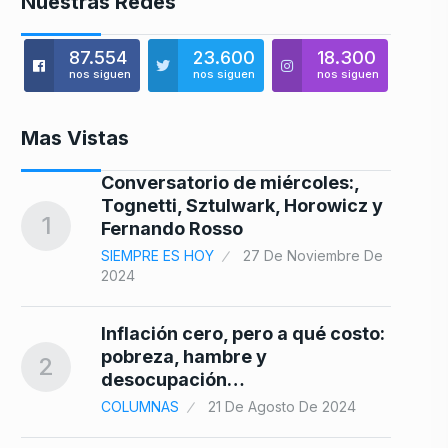
Nuestras Redes
87.554
23.600
18.300
nos siguen
nos siguen
nos siguen
Mas Vistas
Conversatorio de miércoles:,
Tognetti, Sztulwark, Horowicz y
8
1
Fernando Rosso
SIEMPRE ES HOY
27 De Noviembre De
2024
sa,
9
Inflación cero, pero a qué costo:
pobreza, hambre y
2
25
desocupación…
COLUMNAS
21 De Agosto De 2024