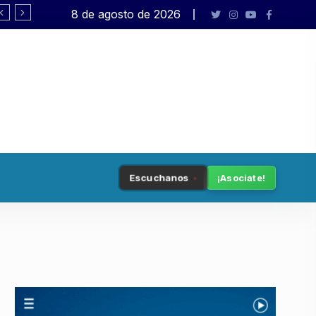
8 de agosto de 2026
Rafael Varela presenta «Big Bang»
Escuchanos
¡Asociate!