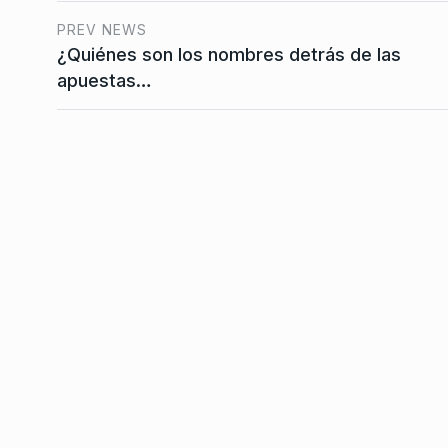
Pitu Salvatierra: «Lo
PREV NEWS
viven en los countrie
7
¿Quiénes son los nombres detrás de las
CABALLERO DE DÍA
18 D
apuestas…
2026