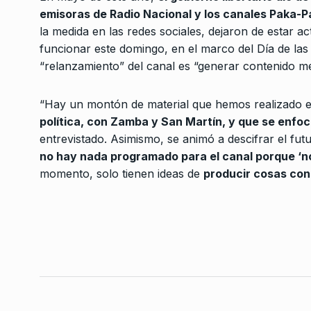
El sueño argentino del
emisoras de Radio Nacional y los canales Paka-
3
profecional
la medida en las redes sociales, dejaron de estar 
COLUMNAS
12 De Mayo
funcionar este domingo, en el marco del Día de las 
“relanzamiento” del canal es “generar contenido me
Carlos Castagneto: 
demostrado convicci
“Hay un montón de material que hemos realizado
4
modelo claro…
política, con Zamba y San Martín, y que se enfoca
ALERTA!
22 De Junio De
entrevistado. Asimismo, se animó a descifrar el futu
no hay nada programado para el canal porque ‘n
momento, solo tienen ideas de
producir cosas con
CFK víctima y victima
5
CABALLERO DE DÍA
2 De 
Le hierve la cara – Ho
6
Verbitsky en El Cohe
COLUMNAS
25 De Agost