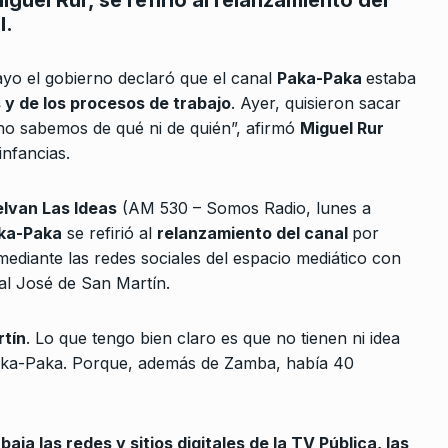
guel Rur, se refirió al relanzamiento del
l.
yo el gobierno declaró que el canal
Paka-Paka
estaba
 y de los procesos de trabajo
. Ayer, quisieron sacar
o no sabemos de qué ni de quién”, afirmó
Miguel Rur
infancias.
rcoles:,
Mariano Przybylski: «No
 Horowicz y
tenemos confianza en la
lvan Las Ideas
(AM 530 – Somos Radio, lunes a
8
Justicia de Jujuy»
aka-Paka
se refirió al
relanzamiento del canal
por
Noviembre De
ALERTA!
28 De Junio De 2023
mediante las redes sociales del espacio mediático con
l José de San Martín.
Cristina no es una política pre
9
 qué costo:
sino una presa política
rtín
. Lo que tengo bien claro es que no tienen ni idea
a Paka-Paka. Porque, además de Zamba, había 40
CABALLERO DE DÍA
4 De Julio De 20
o De 2024
«Una canasta media de
 baja las redes y sitios digitales de la TV Pública, las
consumo de medicamentos