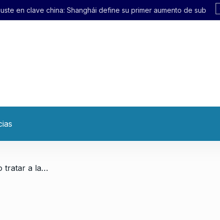
hái define su primer aumento de subte en 21 años
cias
/ «No tienen idea ni de cómo tratar a las infancias ni de qué se trata Paka-Paka»