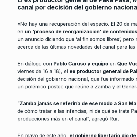
El ex productor general de Paka Paka, Mi
canal por decisión del gobierno naciona
«No hay una recuperación del espacio. El 20 de ma
en
un
‘proceso de reorganización’ de contenidos
un anuncio diciendo que ‘al fin somos libres’, per
acerca de las últimas novedades del canal para las 
Conversatorio de mié
Tognetti, Sztulwark,
En diálogo con
Pablo Caruso
y equipo
en
Que Vue
1
Fernando Rosso
viernes de 16 a 18), el
ex productor general de P
SIEMPRE ES HOY
27 De 
decisión del gobierno nacional, que fue informado 
2024
un polémico posteo que reúne a Zamba y el Genera
Inflación cero, pero a
“
Zamba jamás se referiría de ese modo a San Ma
pobreza, hambre y
2
de cómo tratar a las infancias, ni de qué se trat
desocupación…
producciones más en el canal”, agregó Rur.
COLUMNAS
21 De Agost
En mayo de este año,
el gobierno libertario dio de