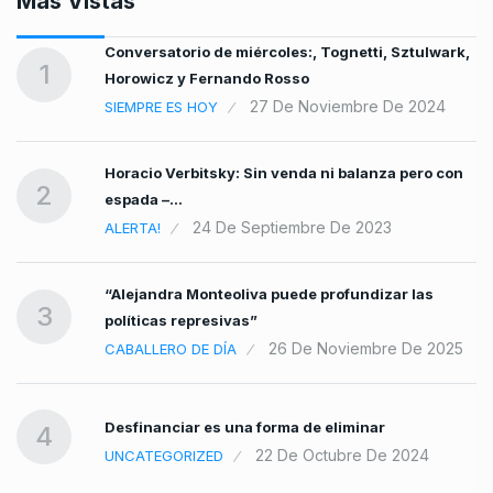
Mas Vistas
Conversatorio de miércoles:, Tognetti, Sztulwark,
…
1
Horowicz y Fernando Rosso
bre
27 De Noviembre De 2024
SIEMPRE ES HOY
Horacio Verbitsky: Sin venda ni balanza pero con
2
espada –…
24 De Septiembre De 2023
ALERTA!
“Alejandra Monteoliva puede profundizar las
3
políticas represivas”
26 De Noviembre De 2025
CABALLERO DE DÍA
Desfinanciar es una forma de eliminar
4
22 De Octubre De 2024
UNCATEGORIZED