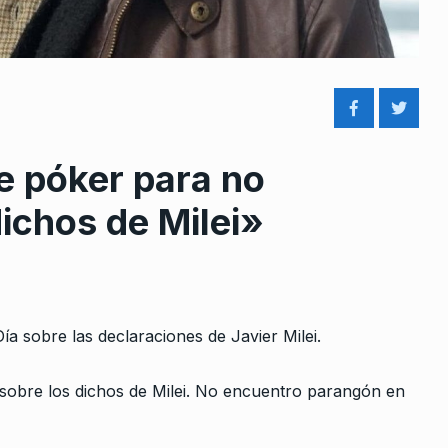
e póker para no
rcoles:,
Lucía Cavallero: «El aumento 
8
 Horowicz y
alquiler se transformó en un
ichos de Milei»
ALERTA!
23 De Marzo De 2023
Noviembre De
Corrientes habla
9
COLUMNAS
1 De Julio De 2024
ia debe
a sobre las declaraciones de Javier Milei.
 la gente,…
 2023
sobre los dichos de Milei. No encuentro parangón en
¿Es posible que Caputo
renuncie?
10
ilei sino