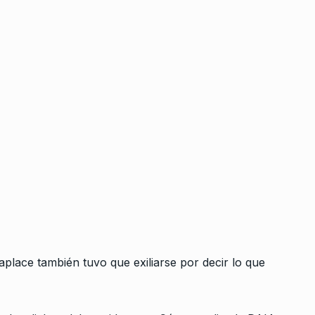
BONAVITTA 530
19 De Septiembre 
2025
 2024
ciones en
embre De 2025
Poder
ionando al
 2023
 Sabag
 Federal
aplace también tuvo que exiliarse por decir lo que
e Junio De