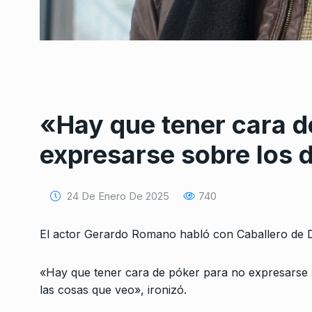
«Hay que tener cara d
Conversatorio de mié
Tognetti, Sztulwark,
expresarse sobre los d
1
Fernando Rosso
SIEMPRE ES HOY
27 De 
2024
24 De Enero De 2025
740
Carzoglio: «La justic
El actor Gerardo Romano habló con Caballero de Dí
2
mirar lo que necesita
ALERTA!
10 De Marzo De
«Hay que tener cara de póker para no expresarse 
las cosas que veo», ironizó.
«Lo más grave no es M