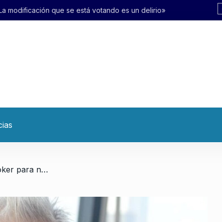
otando es un delirio»
cias
/ «Hay que tener cara de póker para no expresarse sobre los dichos de Milei»