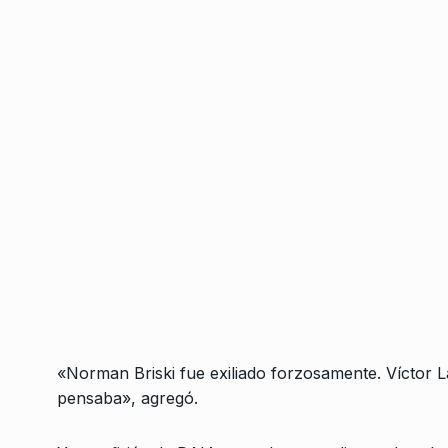
3
los diputados y…
ALERTA!
24 De Junio De
Política al cubo: Elec
4
PBA
COLUMNAS
12 De Septi
Néstor Espósito: «El 
Judicial no está func
5
servicio…
ALERTA!
16 De Marzo De
«Mientras más niega
Montiel a Revolución
«Norman Briski fue exiliado forzosamente. Víctor L
6
más sospechas…
pensaba», agregó.
CABALLERO DE DÍA
27 D
2024