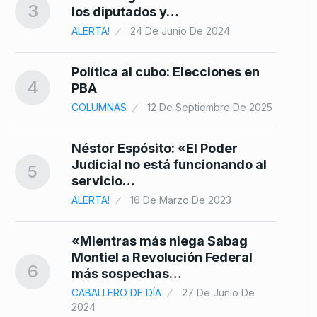
De
3
los diputados y…
ALERTA!
24 De Junio De 2024
Política al cubo: Elecciones en
4
PBA
COLUMNAS
12 De Septiembre De 2025
Néstor Espósito: «El Poder
Judicial no está funcionando al
5
servicio…
ALERTA!
16 De Marzo De 2023
«Mientras más niega Sabag
Montiel a Revolución Federal
6
más sospechas…
CABALLERO DE DÍA
27 De Junio De
2024