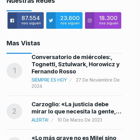
Nuestras Redes
87.554
23.600
18.300
nos siguen
nos siguen
nos siguen
Mas Vistas
del
Conversatorio de miércoles:,
8
a…
Tognetti, Sztulwark, Horowicz y
1
Fernando Rosso
SIEMPRE ES HOY
27 De Noviembre De
2024
9
Carzoglio: «La justicia debe
2
mirar lo que necesita la gente,…
ALERTA!
10 De Marzo De 2023
10
«Lo más grave no es Milei sino