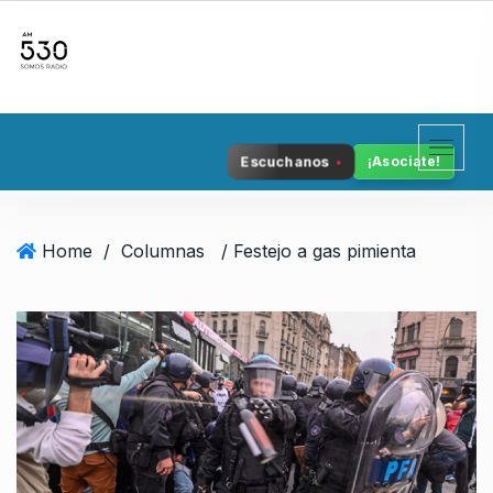
S
k
i
p
t
o
Escuchanos
¡Asociate!
c
o
n
Home
/
Columnas
/ Festejo a gas pimienta
t
e
n
t