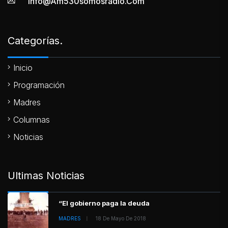
Info@am530somosradio.com
Categorías.
Inicio
Programación
Madres
Columnas
Noticias
Ultimas Noticias
“El gobierno paga la deuda
MADRES
18 De Mayo De 2018