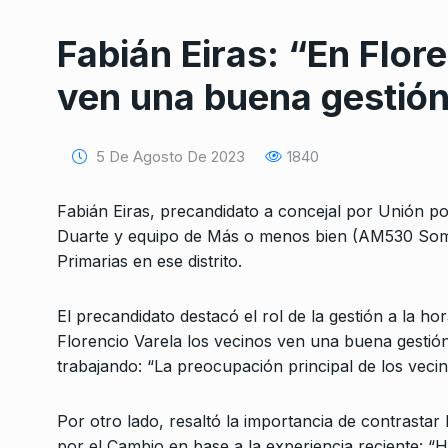
Fabián Eiras: “En Flor
ven una buena gestió
5 De Agosto De 2023
1840
Conversatorio de mié
Tognetti, Sztulwark,
Fabián Eiras, precandidato a concejal por Unión po
1
Fernando Rosso
Duarte y equipo de Más o menos bien (AM530 Somo
SIEMPRE ES HOY
27 De 
Primarias en ese distrito.
2024
El precandidato destacó el rol de la gestión a la h
“No podemos naturali
Florencio Varela los vecinos ven una buena gestió
peguen a los jubilad
2
trabajando: “La preocupación principal de los veci
UN BUEN COMIENZO
26 
De 2024
Por otro lado, resaltó la importancia de contrastar
por el Cambio en base a la experiencia reciente: 