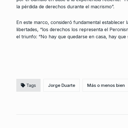
Horacio Verbitsky: La
la pérdida de derechos durante el macrismo”.
3
violenta – El Cohete 
ALERTA!
20 De Agosto D
En este marco, consideró fundamental establecer 
libertades, “los derechos los representa el Peronis
La Ferni presenta «La
el triunfo: “No hay que quedarse en casa, hay que sa
aventuras de la China
4
LA TARDE CON CARLOS POL
De Septiembre De 2025
«El movimiento sindi
unir todas las protes
5
ser…
Tags
Jorge Duarte
Más o menos bien
ALERTA!
30 De Septiemb
Walter Correa: «Al cir
6
se le escapo la tort
ALERTA!
28 De Agosto D