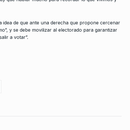
10
 ola
CABALLERO DE DÍA
19 De Septiembr
a la…
De 2025
e 2023
la idea de que ante una derecha que propone cercenar
mo”, y se debe movilizar al electorado para garantizar
s
lir a votar”.
 Iron»
IMENI
12
cal debe
tas, debe
re De 2024
culo rojo
uga…
e 2023