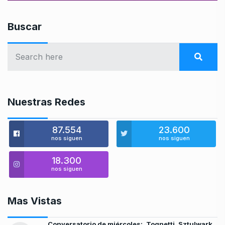
Buscar
Nuestras Redes
87.554
23.600
nos siguen
nos siguen
18.300
nos siguen
Mas Vistas
Conversatorio de miércoles:, Tognetti, Sztulwark,