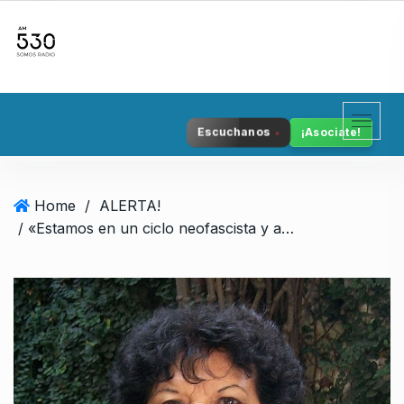
S
k
i
p
t
o
Escuchanos
¡Asociate!
c
o
n
Home
/
ALERTA!
t
/ «Estamos en un ciclo neofascista y autoritario»
e
n
t