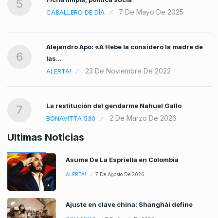
5
7 De Mayo De 2025
CABALLERO DE DÍA
Alejandro Apo: «A Hebe la considero la madre de
6
las…
23 De Noviembre De 2022
ALERTA!
La restitución del gendarme Nahuel Gallo
7
2 De Marzo De 2026
BONAVITTA 530
Ultimas Noticias
Asume De La Espriella en Colombia
ALERTA!
7 De Agosto De 2026
Ajuste en clave china: Shanghái define