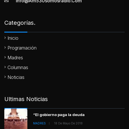
Info@am530somosradio.com
Categorías.
Inicio
Programación
Madres
Columnas
Noticias
Ultimas Noticias
“El gobierno paga la deuda
MADRES
18 De Mayo De 2018