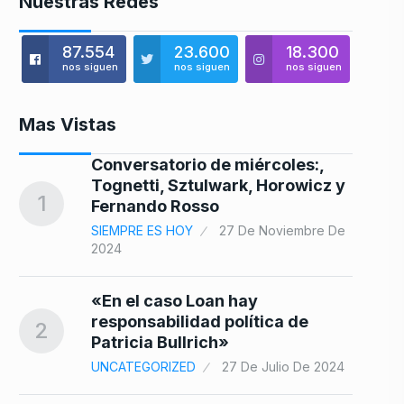
Nuestras Redes
87.554
23.600
18.300
nos siguen
nos siguen
nos siguen
Mas Vistas
Conversatorio de miércoles:,
8
Tognetti, Sztulwark, Horowicz y
1
Fernando Rosso
SIEMPRE ES HOY
27 De Noviembre De
2024
9
25
«En el caso Loan hay
responsabilidad política de
2
Patricia Bullrich»
a
UNCATEGORIZED
27 De Julio De 2024
10