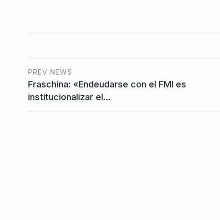
«El país se está qued
7
margen del Estado 
ALERTA!
2 De Enero De 
PREV NEWS
Fraschina: «Endeudarse con el FMI es
institucionalizar el…