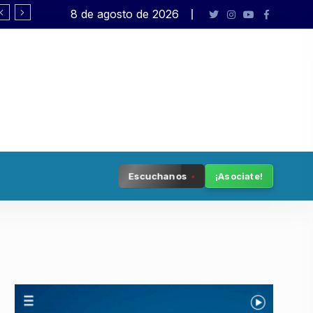
8 de agosto de 2026
Rafael Varela presenta «Big Bang»
Escuchanos
¡Asociate!