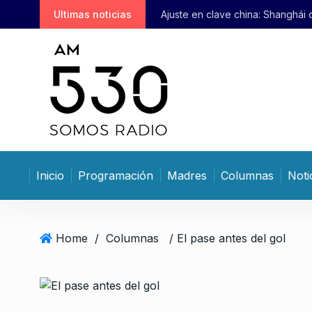
S
Ultimas noticias
Ajuste en clave china: Shanghái
k
i
p
t
o
c
o
n
t
Inicio
Programación
Madres
Columnas
Noti
e
n
t
Home
/
Columnas
/ El pase antes del gol