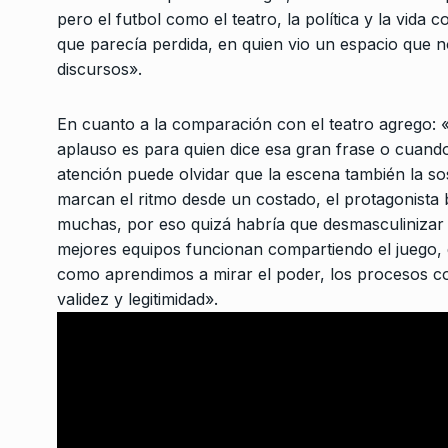
pero el futbol como el teatro, la política y la vid
que parecía perdida, en quien vio un espacio que 
discursos».
En cuanto a la comparación con el teatro agrego: 
aplauso es para quien dice esa gran frase o cuand
atención puede olvidar que la escena también la sos
Conversatorio de mié
marcan el ritmo desde un costado, el protagonista 
Tognetti, Sztulwark,
1
muchas, por eso quizá habría que desmasculinizar e
Fernando Rosso
mejores equipos funcionan compartiendo el juego, 
SIEMPRE ES HOY
27 De 
como aprendimos a mirar el poder, los procesos co
2024
validez y legitimidad».
«En el caso Loan hay
responsabilidad polít
2
Patricia Bullrich»
UNCATEGORIZED
27 De 