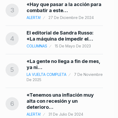
24
«Hay que pasar a la acción para
3
combatir a este…
ALERTA!
27 De Diciembre De 2024
El editorial de Sandra Russo:
4
«La máquina de impedir el…
COLUMNAS
15 De Mayo De 2023
«La gente no llega a fin de mes,
ya ni…
5
LA VUELTA COMPLETA
7 De Noviembre
De 2025
«Tenemos una inflación muy
alta con recesión y un
6
deterioro…
ALERTA!
31 De Julio De 2024