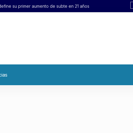
 define su primer aumento de subte en 21 años
cias