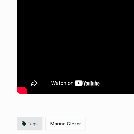
«Hay que pasar a la 
3
combatir a este…
ALERTA!
27 De Diciembr
El editorial de Sandr
4
«La máquina de impe
COLUMNAS
15 De Mayo 
«La gente no llega a 
ya ni…
5
LA VUELTA COMPLETA
7
De 2025
«Tenemos una inflac
alta con recesión y u
6
deterioro…
Tags
Marina Glezer
ALERTA!
31 De Julio De 