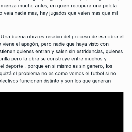
a comienza mucho antes, en quien recupera una pelota
no veía nadie mas, hay jugados que valen mas que mil
«Una buena obra es resabio del proceso de esa obra el
o viene el apagón, pero nadie que haya visto con
tienen quienes entran y salen sin estridencias, quienes
rcoles:,
Cardoso: «Desde 1 a 4 junio se
brilla pero la obra se construye entre muchos y
8
 Horowicz y
realizará la séptima…
l deporte , porque en si mismo es sin genero, los
ALERTA!
22 De Mayo De 2023
quizá el problema no es como vemos el futbol si no
Noviembre De
lectivos funcionan distinto y son los que generan
Las palabras y las cosas
9
NOTICIAS 2
12 De Noviembre De 20
ica de
«Este gobierno le da vía libre 
Julio De 2024
10
grupos violentos que…