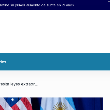
 define su primer aumento de subte en 21 años
cias
/ El país colonial necesita leyes extraordinarias