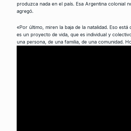
Volver a representar
3
produzca nada en el país. Esa Argentina colonial n
NOTICIAS 2
4 De Junio 
agregó.
«Por último, miren la baja de la natalidad. Eso está
Fractura expuesta – 
es un proyecto de vida, que es individual y colectiv
4
Verbitsky en El Cohet
una persona, de una familia, de una comunidad. Ho
COLUMNAS
8 De Diciem
Bonavitta en 530
5
PROGRAMACIÓN
6 De D
2023
«Adorni no cae porqu
6
es útil para el gobier
NOTICIAS 2
30 De Marz
La propuesta de Crist
7