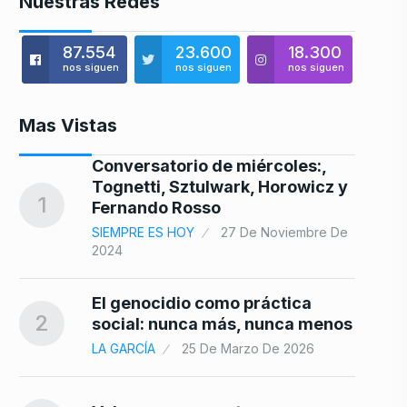
Nuestras Redes
87.554
23.600
18.300
nos siguen
nos siguen
nos siguen
Mas Vistas
e
Conversatorio de miércoles:,
Tognetti, Sztulwark, Horowicz y
8
1
Fernando Rosso
e
SIEMPRE ES HOY
27 De Noviembre De
2024
lla
9
El genocidio como práctica
2
social: nunca más, nunca menos
LA GARCÍA
25 De Marzo De 2026