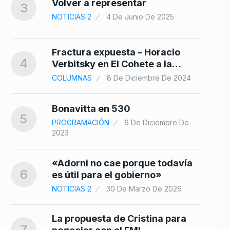
10
Volver a representar
3
NOTICIAS 2
4 De Junio De 2025
26
Fractura expuesta – Horacio
4
Verbitsky en El Cohete a la…
COLUMNAS
8 De Diciembre De 2024
Bonavitta en 530
5
PROGRAMACIÓN
6 De Diciembre De
2023
«Adorni no cae porque todavía
6
es útil para el gobierno»
NOTICIAS 2
30 De Marzo De 2026
La propuesta de Cristina para
7