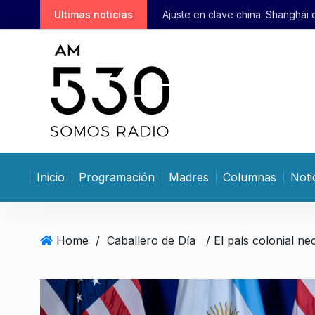
S
Ultimas noticias
Ajuste en clave china: Shanghái
k
i
p
t
o
c
o
n
t
Inicio
Programación
Madres
Columnas
Noti
e
n
t
Home
/
Caballero de Día