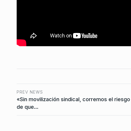
negociar con el FMI
CABALLERO DE DÍA
6 De
PREV NEWS
«Sin movilización sindical, corremos el riesgo
de que…