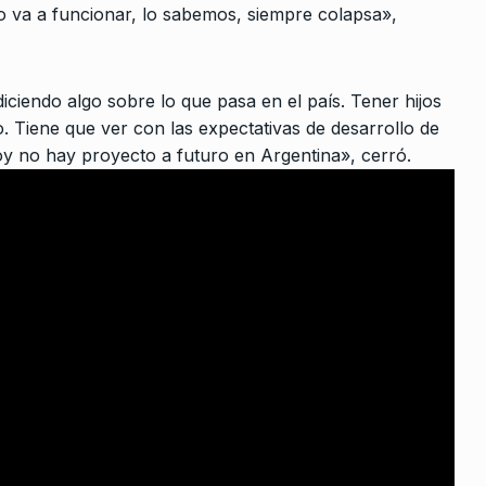
10
o va a funcionar, lo sabemos, siempre colapsa»,
argentina en…
De 2025
CABALLERO DE DÍA
6 De Abril De 20
 diciendo algo sobre lo que pasa en el país. Tener hijos
Horacio
o. Tiene que ver con las expectativas de desarrollo de
e a la…
y no hay proyecto a futuro en Argentina», cerró.
bre De 2024
iciembre De
e todavía
no»
o De 2026
ina para