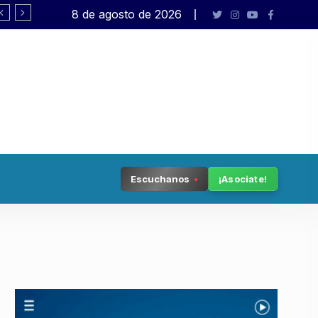
8 de agosto de 2026
Rafael Varela presenta «Big Bang»
Escuchanos
¡Asociate!