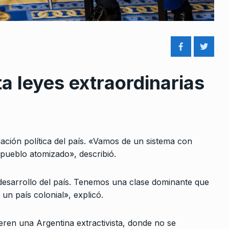
ta leyes extraordinarias
rcoles:,
«El presupuesto de CABA no s
 Horowicz y
condice con la crisis…
8
SIEMPRE ES HOY
12 De Diciembre D
2024
Noviembre De
tuación política del país. «Vamos de un sistema con
 pueblo atomizado», describió.
Boron: «Hay que ganar la bata
9
áctica
del 19 de noviembre,…
desarrollo del país. Tenemos una clase dominante que
nunca menos
ALERTA!
7 De Diciembre De 2023
un país colonial», explicó.
 De 2026
“La destrucción del SENASA
eren una Argentina extractivista, donde no se
atenta contra la marca