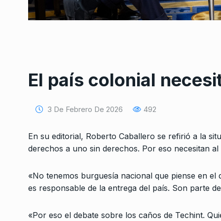
El país colonial necesi
Conversatorio de mié
Tognetti, Sztulwark,
1
3 De Febrero De 2026
492
Fernando Rosso
SIEMPRE ES HOY
27 De 
En su editorial, Roberto Caballero se refirió a la si
2024
derechos a uno sin derechos. Por eso necesitan al
El genocidio como pr
2
«No tenemos burguesía nacional que piense en el 
social: nunca más, 
es responsable de la entrega del país. Son parte de 
LA GARCÍA
25 De Marzo
«Por eso el debate sobre los caños de Techint. Qui